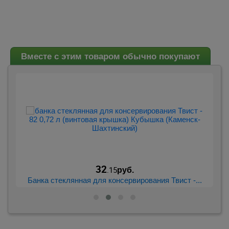
Вместе с этим товаром обычно покупают
32
.15
руб.
..
Банка стеклянная для консервирования Твист -...
Б