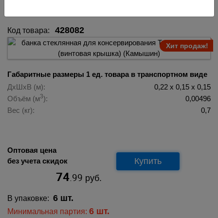
(Камышин) 428082
428082
Код товара:
Хит продаж!
Габаритные размеры 1 ед. товара в транспортном виде
ДхШхВ (м):
0,22 х 0,15 х 0,15
3
Объём (м
):
0,00496
Вес (кг):
0,7
Оптовая цена
Купить
без учета скидок
74
.99
руб.
6 шт.
В упаковке:
6 шт.
Минимальная партия: