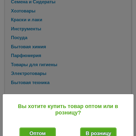
Семена и Сидераты
Хозтовары
Краски и лаки
Инструменты
Посуда
Бытовая химия
Парфюмерия
Товары для гигиены
Электротовары
Бытовая техника
Главная
Каталог
Бытовая химия
Стиральные порошки
/
/
/
Вы хотите купить товар оптом или в
для ручной стирки
Стиральный порошок Чайка 400 гр для
/
розницу?
ручной стирки для цветного белья весенний цветок
(Беларусь) 016637
Оптом
В розницу
Стиральный порошок Чайка 400 гр для