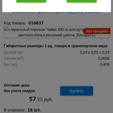
ручной стирки для цветного белья
весенний цветок (Беларусь) 016637
016637
Код товара:
Хит продаж!
Габаритные размеры 1 ед. товара в транспортном виде
ДхШхВ (м):
0,14 х 0,03 х 0,19
3
Объём (м
):
0,0008
Вес (кг):
0,459
Оптовая цена
Купить
без учета скидок
57
.25
руб.
18 шт.
В упаковке: