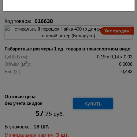
016638
016638
Код товара:
Хит продаж!
Габаритные размеры 1 ед. товара в транспортном виде
ДхШхВ (м):
0,19 х 0,14 х 0,03
3
Объём (м
):
0,0008
Вес (кг):
0,483
Оптовая цена
Купить
без учета скидок
57
.25
руб.
18 шт.
В упаковке:
3 шт.
Минимальная партия: