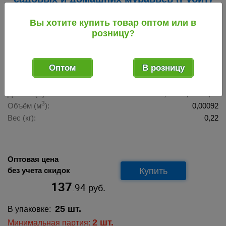
022556
Вы хотите купить товар оптом или в
розницу?
022556
Код товара:
Оптом
В розницу
Габаритные размеры 1 ед. товара в транспортном виде
ДхШхВ (м):
0,19 х 0,12 х 0,04
3
Объём (м
):
0,00092
Вес (кг):
0,22
Оптовая цена
Купить
без учета скидок
137
.94
руб.
25 шт.
В упаковке:
2 шт.
Минимальная партия: