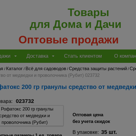
Товары
для Дома и Дачи
Оптовые продажи
дажи
Доставка
Стать клиентом
О компа
ая
Каталог
Всё для садоводов
Средства защиты растений
Ср
/
/
/
/
во от медведки и проволочника (Рубит) 023732
офатокс 200 гр гранулы средство от медведки
023732
овара:
Оптовая цена
без учета скидок
35 шт.
В упаковке:
итные размеры 1 ед. товара