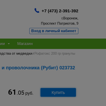
+7 (473) 2-391-392
г.Воронеж,
Проспект Патриотов, 9
Вход в личный кабинет
нии
Магазин
едства от медведки
Рофатокс 200 гр гранулы
/
 и проволочника (Рубит) 023732
61
.05
Купить
руб.