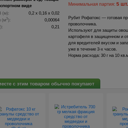
5 шт
Минимальная партия:
нспортном виде
 (м):
0,2 х 0,16 х 0,02
Рубит Рофатокс — готовая пр
3
 (м
):
0,00064
проволочника.
):
0,21
Используют для защиты овощ
картофеля в защищенном и о
для вредителей вкусом и зап
уже в течение 3-х часов.
Норма расхода: 30 г на 10 кв.м.
есте с этим товаром обычно покупают