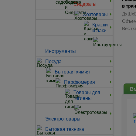
Сидераты
в тра
ДхШхВ
Хозтовары
Объём
Краски
Вес (кг
и лаки
Инструменты
Посуда
Бытовая химия
Парфюмерия
Вм
Товары для
гигиены
Электротовары
Бытовая техника