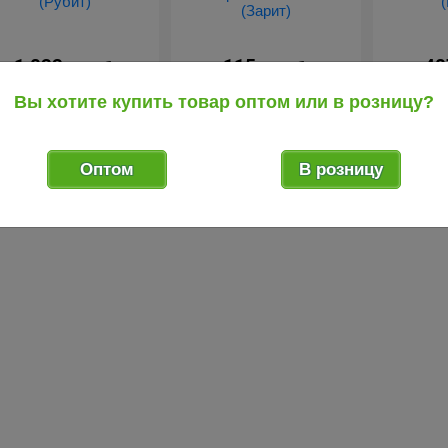
1 822
115
48
.50
.83
руб.
руб.
фатокс 10 кг гранулы
Истребитель 700 гр
Рофаток
Вы хотите купить товар оптом или в розницу?
едство от медведки ...
мелкая фракция
средство 
средство о...
Оптом
В розницу
редыдущий товар