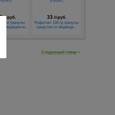
7
33
.35
.86
руб.
руб.
с 3 кг гранулы
Рофатокс 100 гр гранулы
от медведки и...
средство от медведк...
Следующий товар
>