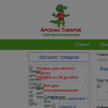
Главная
Про
Главн
Каталог товаров
средст
Р
Товары для летнего
отдыха
СКИДКИ от 30 до 50%!
Код т
Всё для
консервирования
Всё для садоводов
Семена и
Габар