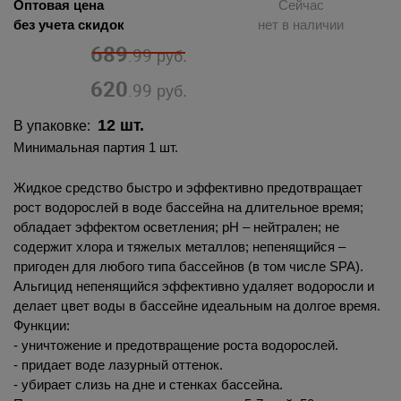
Оптовая цена
Сейчас
без учета скидок
нет в наличии
689
.99
руб.
620
.99
руб.
12 шт.
В упаковке:
Минимальная партия 1 шт.
Жидкое средство быстро и эффективно предотвращает
рост водорослей в воде бассейна на длительное время;
обладает эффектом осветления; рН – нейтрален; не
содержит хлора и тяжелых металлов; непенящийся –
пригоден для любого типа бассейнов (в том числе SPA).
Альгицид непенящийся эффективно удаляет водоросли и
делает цвет воды в бассейне идеальным на долгое время.
Функции:
- уничтожение и предотвращение роста водорослей.
- придает воде лазурный оттенок.
- убирает слизь на дне и стенках бассейна.