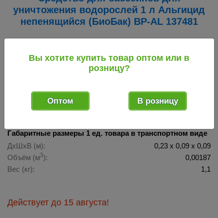
уничтожения водорослей 1 л Альгицид
непенящийся (БиоБак) BP-AL 137481
137481
Код товара:
Вы хотите купить товар оптом или в
розницу?
Оптом
В розницу
Габаритные размеры 1 ед. товара в транспортном виде
ДхШхВ (м):
0,23 х 0,09 х 0,09
3
Объём (м
):
0,00187
Вес (кг):
1,1
Действует
до 15 августа!