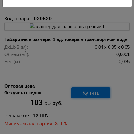
029529
029529
Код товара:
Габаритные размеры 1 ед. товара в транспортном виде
ДхШхВ (м):
0,04 х 0,05 х 0,05
3
Объём (м
):
0,0001
Вес (кг):
0,035
Оптовая цена
Купить
без учета скидок
103
.53
руб.
12 шт.
В упаковке:
3 шт.
Минимальная партия: