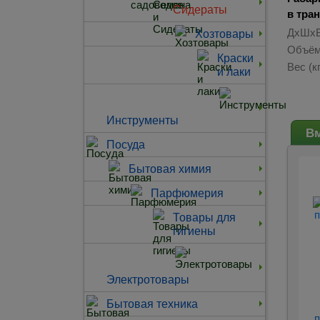
Сидераты
в тра
ДхШхВ
Хозтовары
Объём
Краски
Вес (кг
и лаки
Инструменты
Вм
Посуда
Бытовая химия
Парфюмерия
Товары для
гигиены
Электротовары
Бытовая техника
п