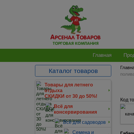
Главная
Про
Главн
Каталог товаров
полив
Товары для летнего
отдыха
СКИДКИ от 30 до 50%!
Код т
Всё для
консервирования
Всё для садоводов
Семена и
Габар