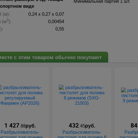
Минимальная партия 1 шт.
нспортном виде
 (м):
0,24 х 0,27 х 0,07
3
 (м
):
0,00454
):
0,55
есте с этим товаром обычно покупают
1 427
432
84
.88
.45
руб.
руб.
Разбрызгиватель-
Разбрызгиватель-
Разбр
истолет для полива
пистолет для полива 8
пистоле