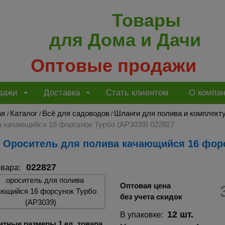
Товары
для Дома и Дачи
Оптовые продажи
дажи
Доставка
Стать клиентом
О компа
ая
Каталог
Всё для садоводов
Шланги для полива и комплек
/
/
/
а качающийся 16 форсунок Турбо (AP3039) 022827
Ороситель для полива качающийся 16 форс
022827
овара:
Оптовая цена
без учета скидок
12 шт.
В упаковке:
итные размеры 1 ед. товара