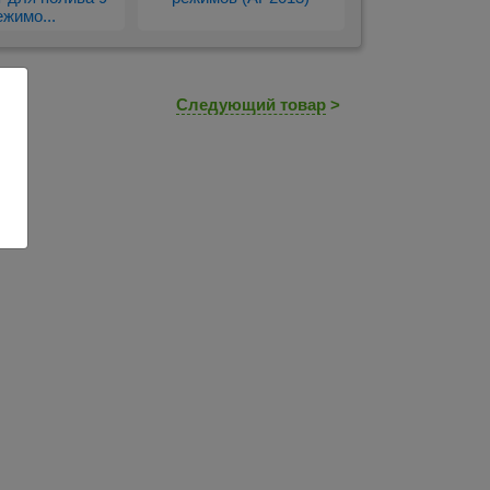
ежимо...
Следующий товар
>