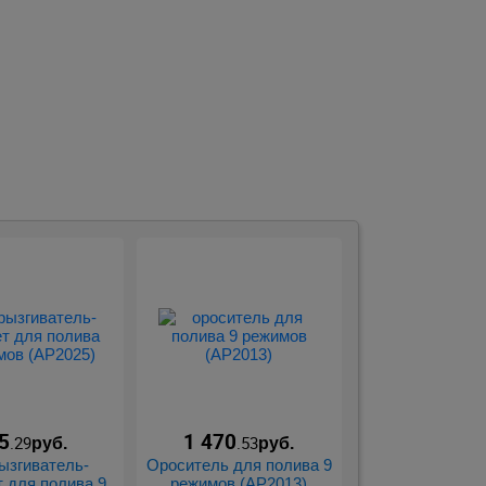
5
1 470
.29
.53
руб.
руб.
ызгиватель-
Ороситель для полива 9
т для полива 9
режимов (АР2013)