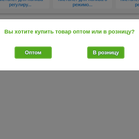
регулиру...
режимо...
р
редыдущий товар
Вы хотите купить товар оптом или в розницу?
Оптом
В розницу