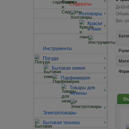
Сидераты
ДхШхВ
Хозтовары
Объём
Вес (кг
Краски
и лаки
Кате
Инструменты
Разм
Посуда
Мате
Бытовая химия
Форм
Парфюмерия
Товары для
гигиены
Вм
Электротовары
Бытовая техника