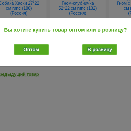
Вы хотите купить товар оптом или в розницу?
374
919
70
.60
.55
руб.
руб.
довая фигура Собака
Садовая фигура Гном-
Садовая 
ски 27*22 см гипс (1...
клубничка 52*22 см гипс
мячом 36*
Оптом
В розницу
...
редыдущий товар