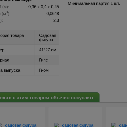
Минимальная партия 1 шт.
 (м):
0,36 х 0,4 х 0,45
3
 (м
):
0,0648
):
2,3
гория товара
Садовая
фигура
ер
41*27 см
риал
Гипс
а выпуска
Гном
есте с этим товаром обычно покупают