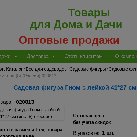
Товары
для Дома и Дачи
Оптовые продажи
дажи
Доставка
Стать клиентом
О компа
ая
Каталог
Всё для садоводов
Садовые фигуры
Садовые фиг
/
/
/
/
см гипс (8) (Россия) 020813
Садовая фигура Гном с лейкой 41*27 см 
020813
овара:
Оптовая цена
без учета скидок
итные размеры 1 ед. товара
1 шт.
В упаковке:
нспортном виде