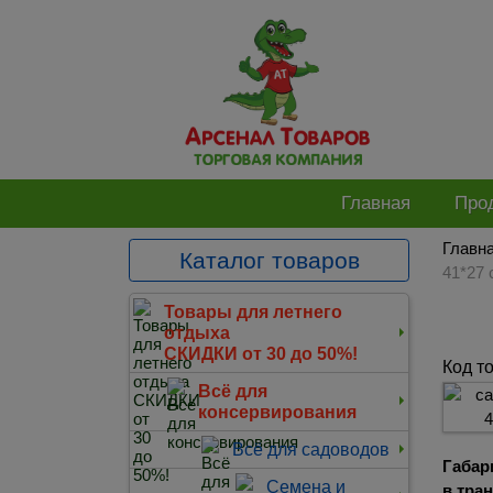
Главная
Про
Главн
Каталог товаров
41*27 
Товары для летнего
отдыха
СКИДКИ от 30 до 50%!
Код т
Всё для
консервирования
Всё для садоводов
Габар
Семена и
в тра