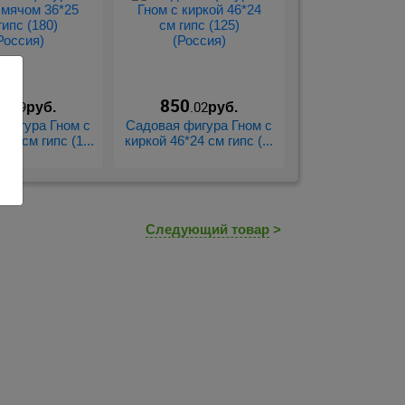
9
850
.99
.02
руб.
руб.
фигура Гном с
Садовая фигура Гном с
25 см гипс (1...
киркой 46*24 см гипс (...
Следующий товар
>