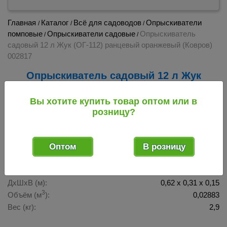
Главная
Каталог
Всё для садоводов
Опрыскиватели
/
/
/
помповые
Опрыскиватели садовые
Опрыскиватель
/
/
садовый 12 л Жук (ОГ-112) ранцевый оранжевый (Ковров)
002817
Опрыскиватель садовый 12 л Жук
(ОГ-112) ранцевый оранжевый (Ковров)
002817
Вы хотите купить товар оптом или в
розницу?
002817
Код товара:
Оптом
В розницу
Габаритные размеры 1 ед. товара в транспортном виде
ДхШхВ (м):
0,62 х 0,31 х 0,15
3
Объём (м
):
0,02883
Вес (кг):
2,9