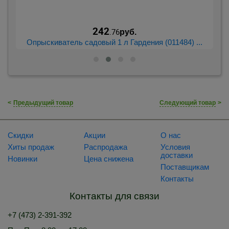
242
.76
руб.
...
Опрыскиватель садовый 1 л Гардения (011484) ...
Оп
<
Предыдущий товар
Следующий товар
>
Скидки
Акции
О нас
Хиты продаж
Распродажа
Условия
доставки
Новинки
Цена снижена
Поставщикам
Контакты
Контакты для связи
+7 (473) 2-391-392