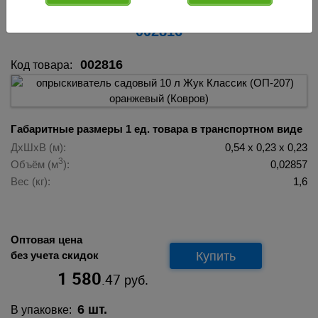
Классик (ОП-207) оранжевый (Ковров)
002816
002816
Код товара:
Габаритные размеры 1 ед. товара в транспортном виде
ДхШхВ (м):
0,54 х 0,23 х 0,23
3
Объём (м
):
0,02857
Вес (кг):
1,6
Оптовая цена
Купить
без учета скидок
1 580
.47
руб.
6 шт.
В упаковке: