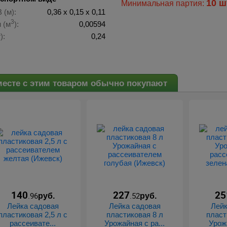
10 ш
Минимальная партия:
 (м):
0,36 х 0,15 х 0,11
3
 (м
):
0,00594
):
0,24
есте с этим товаром обычно покупают
140
227
25
.96
.52
руб.
руб.
Лейка садовая
Лейка садовая
Лейк
пластиковая 2,5 л с
пластиковая 8 л
пласт
рассеивате...
Урожайная с ра...
Урожа