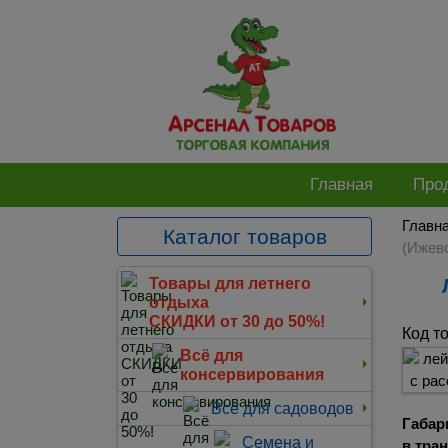
Главная
Про
Главн
Каталог товаров
(Ижевс
Товары для летнего
отдыха
СКИДКИ от 30 до 50%!
Код т
Всё для
консервирования
Всё для садоводов
Габар
Семена и
в тра