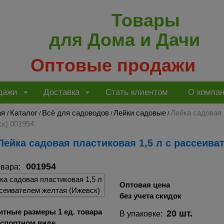
Товары
для Дома и Дачи
Оптовые продажи
дажи
Доставка
Стать клиентом
О компа
ая
Каталог
Всё для садоводов
Лейки садовые
Лейка садовая 
/
/
/
/
к) 001954
Лейка садовая пластиковая 1,5 л с рассеива
001954
овара:
Оптовая цена
без учета скидок
итные размеры 1 ед. товара
20 шт.
В упаковке:
нспортном виде