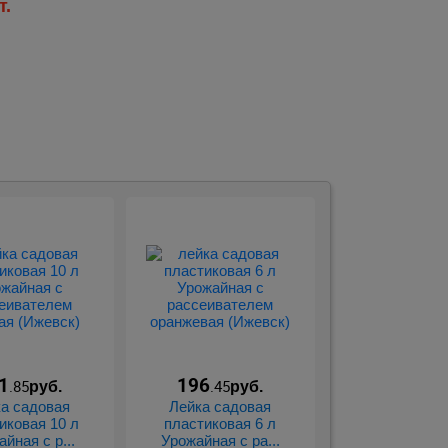
т.
1
196
.85
.45
руб.
руб.
а садовая
Лейка садовая
иковая 10 л
пластиковая 6 л
йная с р...
Урожайная с ра...