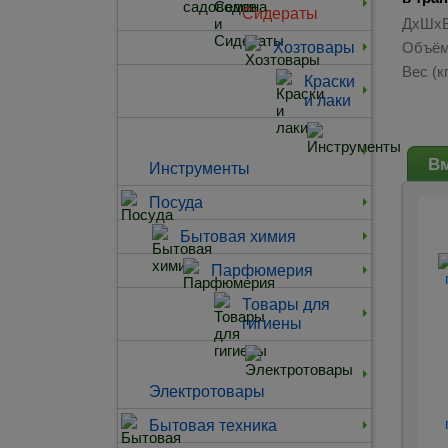
Сидераты
ДхШхВ
Хозтовары
Объём
Вес (кг
Краски
и лаки
Вм
Инструменты
Посуда
Бытовая химия
Парфюмерия
Товары для
гигиены
Электротовары
Бытовая техника