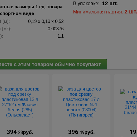
12 шт.
В упаковке:
итные размеры 1 ед. товара
2 шт
Минимальная партия:
нспортном виде
 (м):
0,19 х 0,19 х 0,52
3
 (м
):
0,00376
):
1,1
есте с этим товаром обычно покупают
394
396
19
.28
.49
руб.
руб.