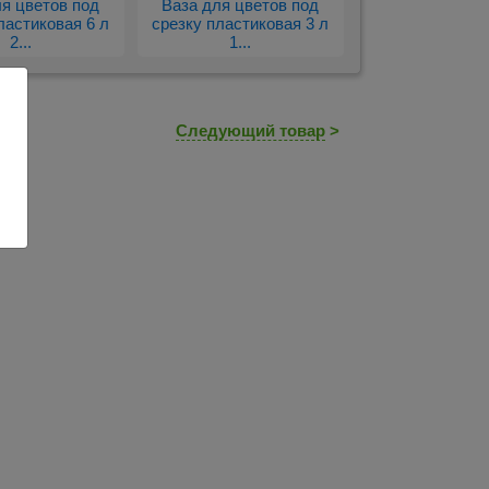
ля цветов под
Ваза для цветов под
ластиковая 6 л
срезку пластиковая 3 л
2...
1...
Следующий товар
>