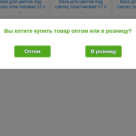
Ваза для цветов под
Ваза для цветов под
Ваза д
езку пластиковая 12 л
срезку пластиковая 17 л
срезку п
...
...
Вы хотите купить товар оптом или в розницу?
редыдущий товар
Оптом
В розницу