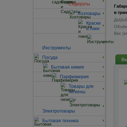
Сидераты
Габар
в тра
Хозтовары
ДхШхВ
Краски
Объём
и лаки
Вес (кг
Инструменты
Посуда
Вм
Бытовая химия
Парфюмерия
Товары для
гигиены
Электротовары
Бытовая техника