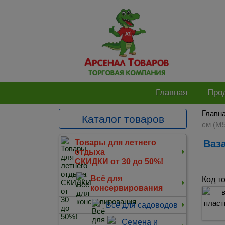
Главная
Про
Главн
Каталог товаров
см (М5
Ваза для цветов под срезку пластиковая 3 л 18,5*31 см (М5350) белая (Башкирия)
Товары для летнего
отдыха
СКИДКИ от 30 до 50%!
Всё для
Код т
консервирования
Всё для садоводов
Семена и