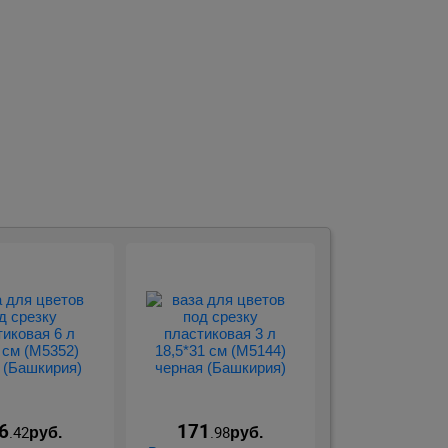
.
6
171
.42
.98
руб.
руб.