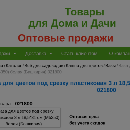
Товары
для Дома и Дачи
Оптовые продажи
дажи
Доставка
Стать клиентом
О компа
ая
Каталог
Всё для садоводов
Кашпо для цветов
Вазы
Ваза 
/
/
/
/
/
350) белая (Башкирия) 021800
021800
021800
овара:
Оптовая цена
без учета скидок