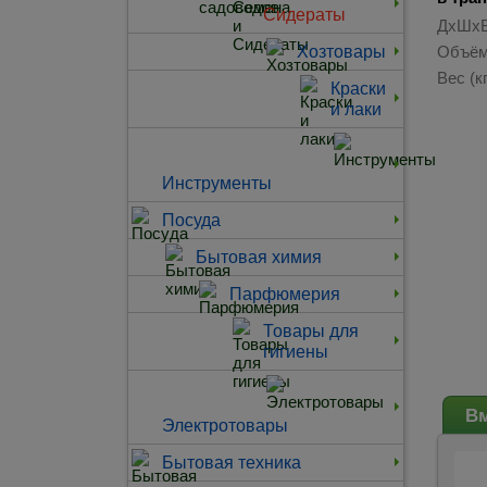
Сидераты
ДхШхВ
Хозтовары
Объём
Вес (кг
Краски
и лаки
Инструменты
Посуда
Бытовая химия
Парфюмерия
Товары для
гигиены
Вм
Электротовары
Бытовая техника