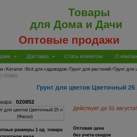
Товары
для Дома и Дачи
Оптовые продажи
дажи
Доставка
Стать клиентом
О компа
ая
Каталог
Всё для садоводов
Грунт для растений
Грунт для 
/
/
/
/
) 020852
Грунт для цветов Цветочный 25 
020852
овара:
Действует
до 31 августа!
Оптовая цена
итные размеры 1 ед. товара
без учета скидок
нспортном виде