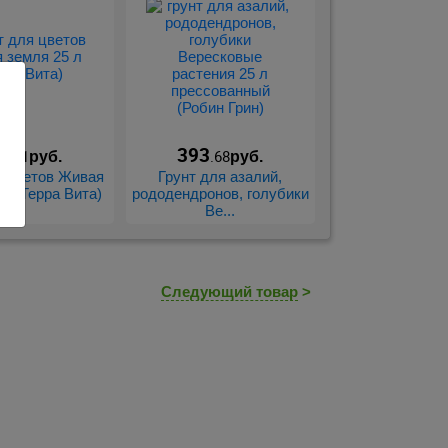
0
393
.01
.68
руб.
руб.
я цветов Живая
Грунт для азалий,
 л (Терра Вита)
рододендронов, голубики
Ве...
Следующий товар
>