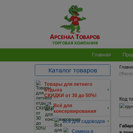
Главная
Про
Главн
Каталог товаров
(Фаско
Товары для летнего
отдыха
СКИДКИ от 30 до 50%!
Код т
Всё для
консервирования
Всё для садоводов
Габар
Семена и
в тра