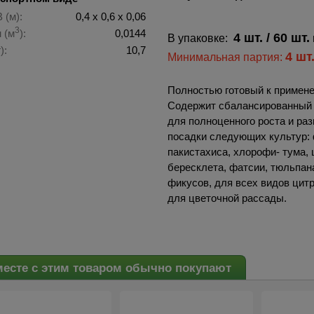
 (м):
0,4 х 0,6 х 0,06
3
 (м
):
0,0144
4 шт.
/ 60 шт.
В упаковке:
):
10,7
4 шт
Минимальная партия:
Полностью готовый к примене
Содержит сбалансированный 
для полноценного роста и раз
посадки следующих культур: ф
пакистахиса, хлорофи- тума, 
бересклета, фатсии, тюльпана
фикусов, для всех видов цитр
для цветочной рассады.
есте с этим товаром обычно покупают