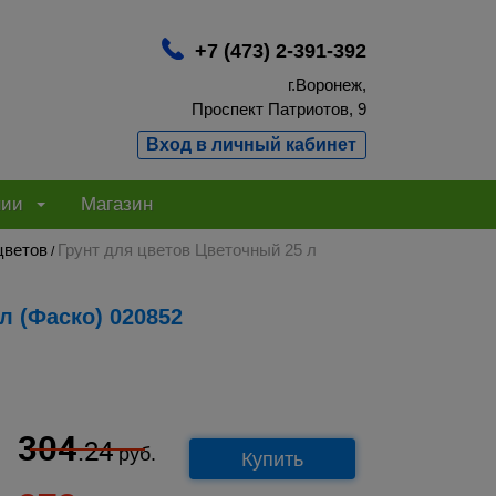
+7 (473) 2-391-392
г.Воронеж,
Проспект Патриотов, 9
Вход в личный кабинет
нии
Магазин
цветов
Грунт для цветов Цветочный 25 л
/
л (Фаско) 020852
304
.24
руб.
Купить