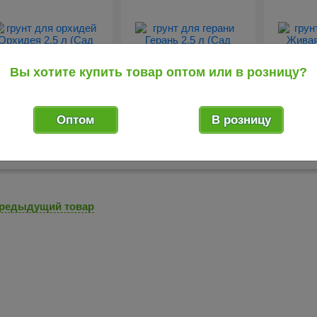
Вы хотите купить товар оптом или в розницу?
96
55
37
.29
.46
руб.
руб.
Оптом
В розницу
Грунт для орхидей
Грунт для герани Герань
Грунт дл
Орхидея 2,5 л (Сад
2,5 л (Сад чудес)
земля 25
чудес)
редыдущий товар