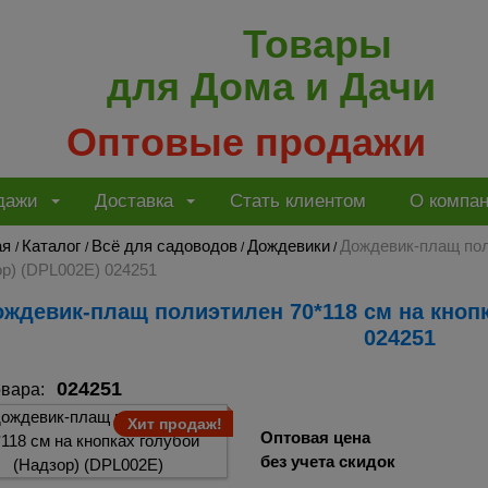
Товары
для Дома и Дачи
Оптовые продажи
дажи
Доставка
Стать клиентом
О компа
ая
Каталог
Всё для садоводов
Дождевики
Дождевик-плащ пол
/
/
/
/
р) (DPL002E) 024251
024251
024251
овара:
Хит продаж!
Оптовая цена
без учета скидок