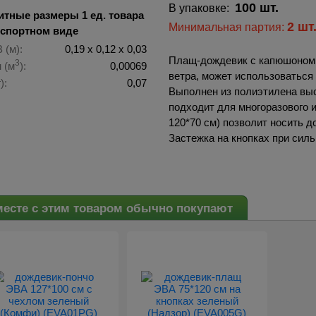
100 шт.
В упаковке:
итные размеры 1 ед. товара
2 шт
Минимальная партия:
нспортном виде
 (м):
0,19 х 0,12 х 0,03
Плащ-дождевик с капюшоном 
3
 (м
):
0,00069
ветра, может использоваться 
):
0,07
Выполнен из полиэтилена выс
подходит для многоразового 
120*70 см) позволит носить д
Застежка на кнопках при сил
есте с этим товаром обычно покупают