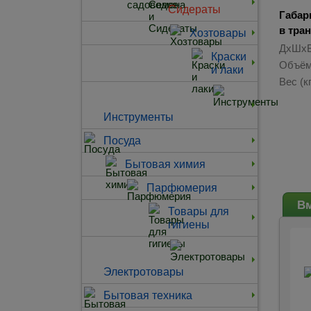
Сидераты
Габар
в тра
Хозтовары
ДхШхВ
Краски
Объём
и лаки
Вес (кг
Инструменты
Посуда
Бытовая химия
Парфюмерия
Вм
Товары для
гигиены
Электротовары
Бытовая техника