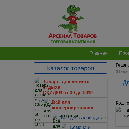
Главная
Про
Главн
Каталог товаров
(Надзо
Дождевик-плащ полиэтилен 70*118 см на кнопках голубой (Надзор) (DPL002E)
Товары для летнего
отдыха
СКИДКИ от 30 до 50%!
Всё для
Код т
консервирования
Всё для садоводов
Семена и