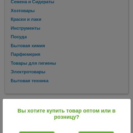
Семена и Сидераты
Хозтовары
Краски и лаки
Инструменты
Посуда
Бытовая химия
Парфюмерия
Товары для гигиены
Электротовары
Бытовая техника
Главная
Каталог
Всё для консервирования
Крышки для
/
/
/
консервирования металлические
Крышка для
/
Вы хотите купить товар оптом или в
консервирования металлическая винтовая Твист 1- 82
розницу?
Магол Моно красная (Беларусь) (уп 20 шт/240 шт) 004224
Крышка для консервирования