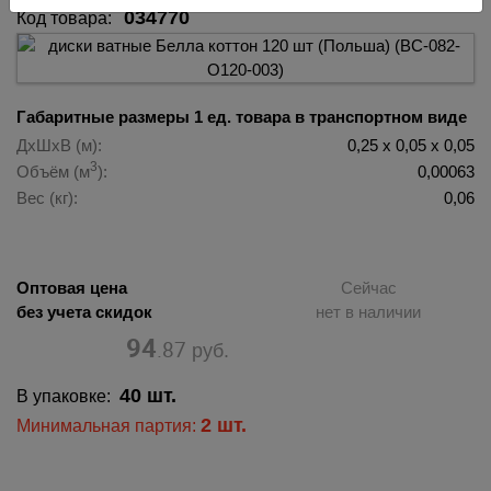
034770
Код товара:
Габаритные размеры 1 ед. товара в транспортном виде
ДхШхВ (м):
0,25 х 0,05 х 0,05
3
Объём (м
):
0,00063
Вес (кг):
0,06
Оптовая цена
Сейчас
без учета скидок
нет в наличии
94
.87
руб.
40 шт.
В упаковке:
2 шт.
Минимальная партия: