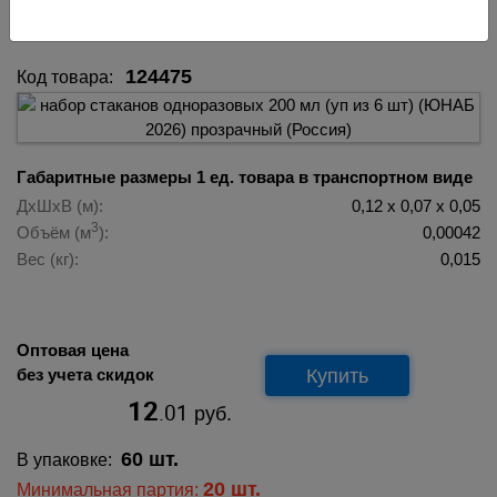
(Россия) 124475
124475
Код товара:
Габаритные размеры 1 ед. товара в транспортном виде
ДхШхВ (м):
0,12 х 0,07 х 0,05
3
Объём (м
):
0,00042
Вес (кг):
0,015
Оптовая цена
Купить
без учета скидок
12
.01
руб.
60 шт.
В упаковке:
20 шт.
Минимальная партия: