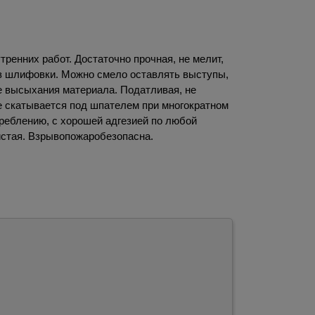
ренних работ. Достаточно прочная, не мелит,
з шлифовки. Можно смело оставлять выступы,
е высыхания материала. Податливая, не
не скатывается под шпателем при многократном
треблению, с хорошей адгезией по любой
истая. Взрывопожаробезопасна.