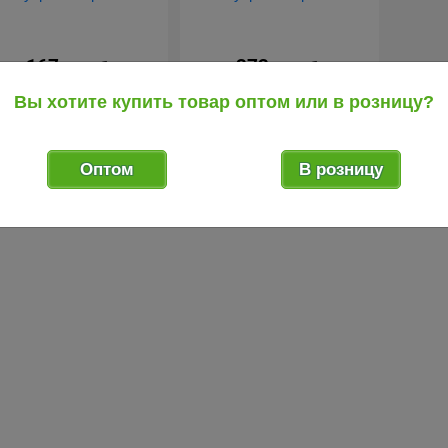
167
272
.95
.75
руб.
руб.
атлевка латексная ВТВ
Шпатлевка латексная ВТВ
Вы хотите купить товар оптом или в розницу?
5 кг (пакет) для вну...
5 кг (банка) для вну...
Оптом
В розницу