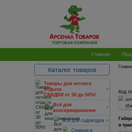
Главная
Про
Главн
Каталог товаров
Товары для летнего
отдыха
Код т
СКИДКИ от 30 до 50%!
Всё для
консервирования
Габар
Всё для садоводов
в тра
Семена и