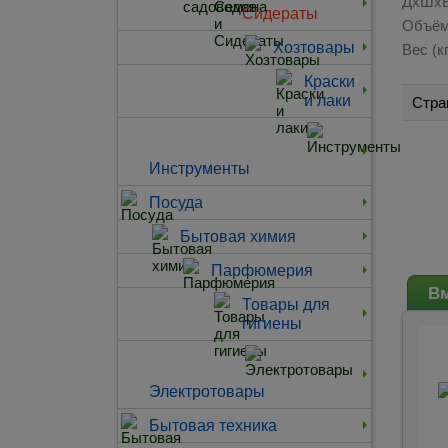
ДхШхВ
Сидераты
Объём
Хозтовары
Вес (кг
Краски
и лаки
Стра
Инструменты
Посуда
Бытовая химия
Парфюмерия
Вм
Товары для
гигиены
Электротовары
Бытовая техника