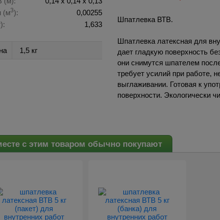
 (м):
0,14 х 0,14 х 0,13
3
 (м
):
0,00255
Шпатлевка ВТВ.
):
1,633
Шпатлевка латексная для внут
на
1,5 кг
дает гладкую поверхность бе
они снимутся шпателем посл
требует усилий при работе, 
выглаживании. Готовая к упо
поверхности. Экологически ч
есте с этим товаром обычно покупают