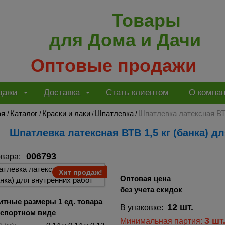
Товары
для Дома и Дачи
Оптовые продажи
дажи
Доставка
Стать клиентом
О компа
ая
Каталог
Краски и лаки
Шпатлевка
Шпатлевка латексная ВТВ
/
/
/
/
Шпатлевка латексная ВТВ 1,5 кг (банка) 
006793
овара:
Хит продаж!
Оптовая цена
без учета скидок
итные размеры 1 ед. товара
12 шт.
В упаковке:
нспортном виде
3 шт
Минимальная партия: