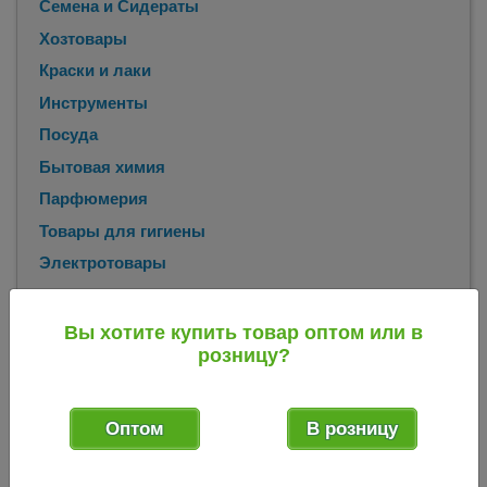
Семена и Сидераты
Хозтовары
Краски и лаки
Инструменты
Посуда
Бытовая химия
Парфюмерия
Товары для гигиены
Электротовары
Бытовая техника
Вы хотите купить товар оптом или в
розницу?
Главная
Каталог
Краски и лаки
Грунт-эмали
Грунт-эмаль
/
/
/
/
по ржавчине 3 в 1 серая 1,8 кг (Палитра) 024802
Оптом
В розницу
Грунт-эмаль по ржавчине 3 в 1 серая 1,8
кг (Палитра) 024802