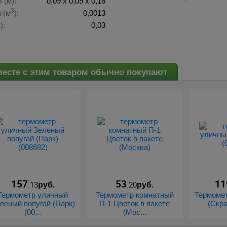
 (м):
0,09 х 0,09 х 0,16
3
 (м
):
0,0013
):
0,03
есте с этим товаром обычно покупают
157
53
11
.13
.20
руб.
руб.
Термометр уличный
Термометр комнатный
Термомет
леный попугай (Парк)
П-1 Цветок в пакете
(Скра
(00...
(Мос...