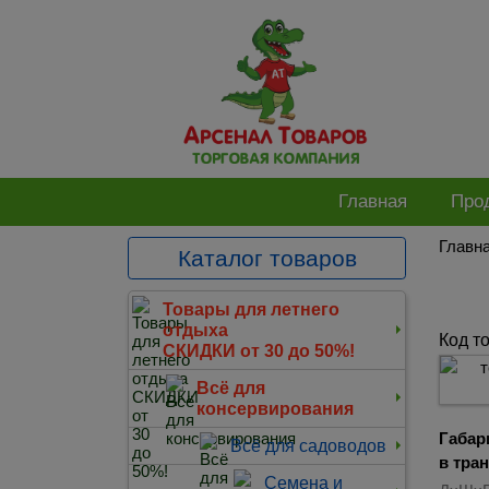
Главная
Про
Главн
Каталог товаров
Товары для летнего
отдыха
Код т
СКИДКИ от 30 до 50%!
Всё для
консервирования
Габар
Всё для садоводов
в тра
Семена и