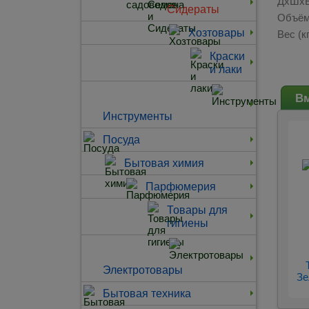
ДхШхВ
Сидераты
Объём
Хозтовары
Вес (кг
Краски
и лаки
Вм
Инструменты
Посуда
Бытовая химия
Парфюмерия
Товары для
гигиены
Электротовары
Зе
Бытовая техника