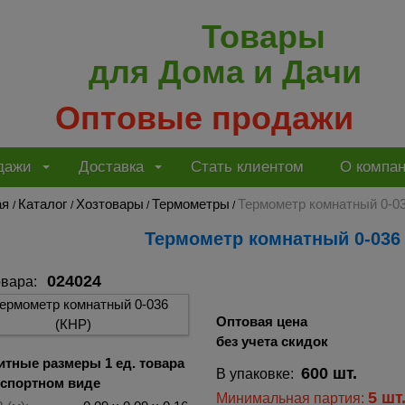
Товары
для Дома и Дачи
Оптовые продажи
дажи
Доставка
Стать клиентом
О компа
ая
Каталог
Хозтовары
Термометры
Термометр комнатный 0-03
/
/
/
/
Термометр комнатный 0-036 
024024
овара:
Оптовая цена
без учета скидок
итные размеры 1 ед. товара
600 шт.
В упаковке:
нспортном виде
5 шт
Минимальная партия: