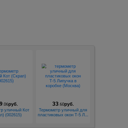
9
33
.06
.60
руб.
руб.
р уличный Кот
Термометр уличный для
п) (002615)
пластиковых окон Т-5 Л...