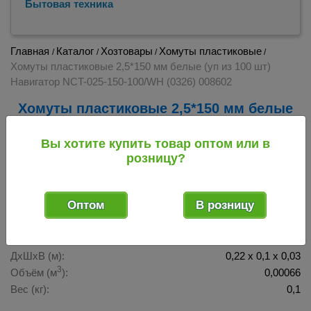
Бытовая техника
Главная
Каталог
Хозтовары
Хомуты пластиковые
/
/
/
/
Хомуты пластиковые 2,5*150 мм белые (уп из 100 шт)
Навигатор NCT-025-150-100/WH (0326) 008602
Хомуты пластиковые 2,5*150 мм белые
(уп из 100 шт) Навигатор NCT-025-150-
100/WH (0326) 008602
Вы хотите купить товар оптом или в
розницу?
008602
Код товара:
Оптом
В розницу
Габаритные размеры 1 ед. товара в транспортном виде
ДхШхВ (м):
0,22 х 0,1 х 0,03
3
Объём (м
):
0,00066
Вес (кг):
0,1