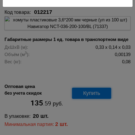
012217
Код товара:
Габаритные размеры 1 ед. товара в транспортном виде
ДхШхВ (м):
0,33 х 0,14 х 0,03
3
Объём (м
):
0,00139
Вес (кг):
0,08
Оптовая цена
Купить
без учета скидок
135
.59
руб.
20 шт.
В упаковке:
2 шт.
Минимальная партия: