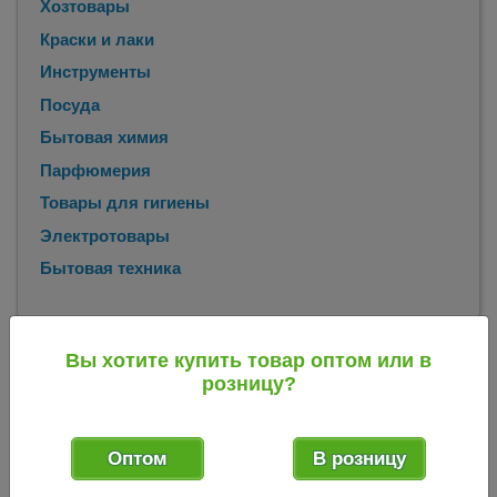
Хозтовары
Краски и лаки
Инструменты
Посуда
Бытовая химия
Парфюмерия
Товары для гигиены
Электротовары
Бытовая техника
Главная
Каталог
Хозтовары
Хомуты пластиковые
/
/
/
/
Вы хотите купить товар оптом или в
Хомуты пластиковые 3,6*200 мм черные (уп из 100 шт)
розницу?
Навигатор NCT-036-200-100/BL (71337) 012217
Хомуты пластиковые 3,6*200 мм черные
Оптом
В розницу
(уп из 100 шт) Навигатор NCT-036-200-
100/BL (71337) 012217