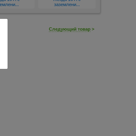
емлени...
заземлени...
Следующий товар
>