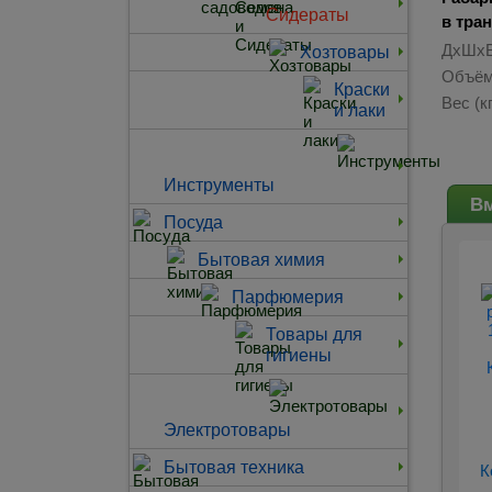
Сидераты
в тра
ДхШхВ
Хозтовары
Объём
Краски
Вес (кг
и лаки
Инструменты
Вм
Посуда
Бытовая химия
Парфюмерия
Товары для
гигиены
Электротовары
Бытовая техника
К