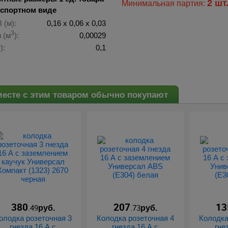
2 шт
Минимальная партия:
нспортном виде
 (м):
0,16 х 0,06 х 0,03
3
 (м
):
0,00029
):
0,1
есте с этим товаром обычно покупают
380
207
13
.49
.73
руб.
руб.
олодка розеточная 3
Колодка розеточная 4
Колодка
гнезда 16 А с
гнезда 16 А с
гне