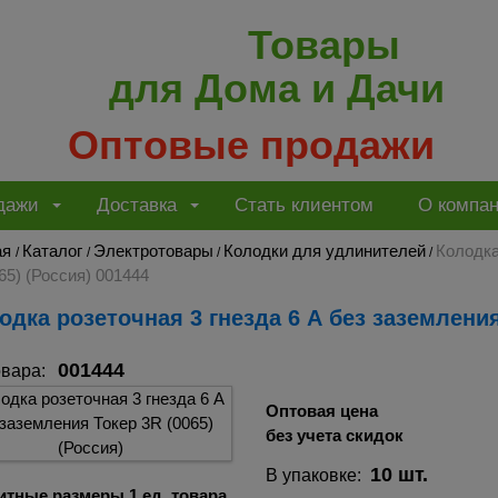
Товары
для Дома и Дачи
Оптовые продажи
дажи
Доставка
Стать клиентом
О компа
ая
Каталог
Электротовары
Колодки для удлинителей
Колодка
/
/
/
/
65) (Россия) 001444
лодка розеточная 3 гнезда 6 А без заземления
001444
овара:
Оптовая цена
без учета скидок
10 шт.
В упаковке:
итные размеры 1 ед. товара