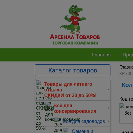
Главная
Про
Главн
Каталог товаров
3R (00
Ко
Товары для летнего
отдыха
СКИДКИ от 30 до 50%!
Код т
Всё для
консервирования
Всё для садоводов
Семена и
Габар