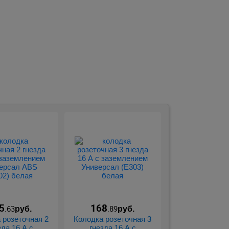
.
5
168
.63
.89
руб.
руб.
 розеточная 2
Колодка розеточная 3
зда 16 А с
гнезда 16 А с