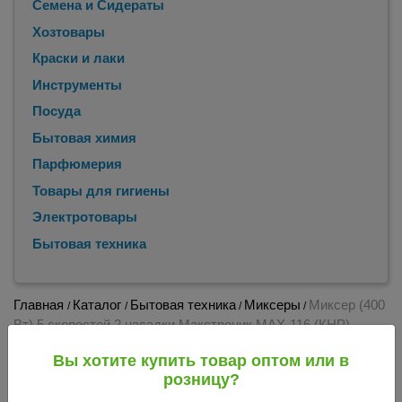
Семена и Сидераты
Хозтовары
Краски и лаки
Инструменты
Посуда
Бытовая химия
Парфюмерия
Товары для гигиены
Электротовары
Бытовая техника
Главная
Каталог
Бытовая техника
Миксеры
Миксер (400
/
/
/
/
Вт) 5 скоростей 2 насадки Макстроник MAX-116 (КНР)
027083
Вы хотите купить товар оптом или в
Миксер (400 Вт) 5 скоростей 2 насадки
розницу?
Макстроник MAX-116 (КНР) 027083