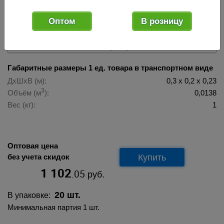
Оптом
В розницу
027083
Код товара:
Хит продаж!
Габаритные размеры 1 ед. товара в транспортном виде
ДхШхВ (м):
0,3 х 0,2 х 0,23
3
Объём (м
):
0,0138
Вес (кг):
1
Оптовая цена
Купить
без учета скидок
1 102
.05
руб.
20 шт.
В упаковке:
Минимальная партия 1 шт.