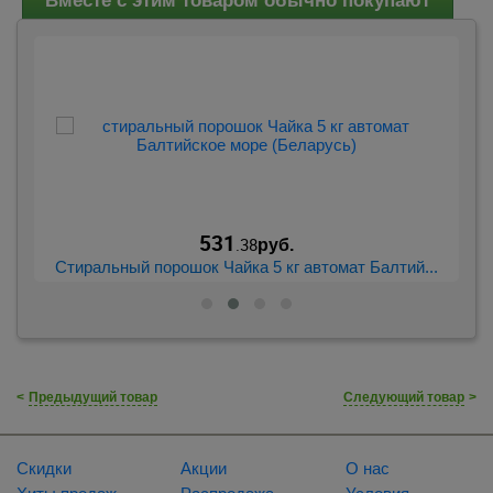
Вместе с этим товаром обычно покупают
531
.38
руб.
..
Стиральный порошок Чайка 5 кг автомат Балтий...
С
<
Предыдущий товар
Следующий товар
>
Скидки
Акции
О нас