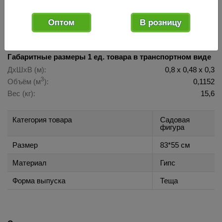
024361
Оптом
В розницу
Код товара:
Габаритные размеры 1 ед. товара в транспортном виде
ДхШхВ (м):
0,8 х 0,48 х 0,3
3
Объём (м
):
0,1152
Вес (кг):
15,6
Категория товара
Садовая
фигура
Размер
83*55 см
Материал
Гипс
Форма выпуска
Теща