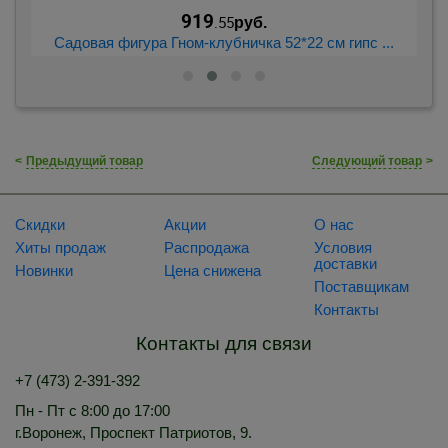
919
.55
руб.
..
Садовая фигура Гном-клубничка 52*22 см гипс ...
С
<
Предыдущий товар
Следующий товар
>
Скидки
Акции
О нас
Хиты продаж
Распродажа
Условия
доставки
Новинки
Цена снижена
Поставщикам
Контакты
Контакты для связи
+7 (473) 2-391-392
Пн - Пт с 8:00 до 17:00
г.Воронеж, Проспект Патриотов, 9.