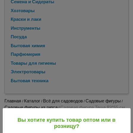
Семена и Сидераты
Хозтовары
Краски и лаки
Инструменты
Посуда
Бытовая химия
Парфюмерия
Товары для гигиены
Электротовары
Бытовая техника
Главная
Каталог
Всё для садоводов
Садовые фигуры
/
/
/
/
Садовые фигуры из гипса
Садовая фигура Теща 83*55 см
/
гипс (226) (Россия) 024361
Вы хотите купить товар оптом или в
Садовая фигура Теща 83*55 см гипс (226)
розницу?
(Россия) 024361