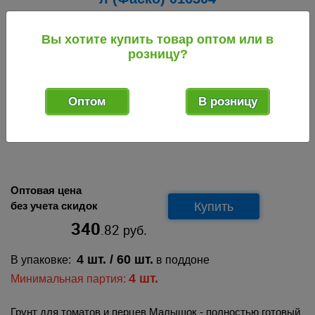
016304
Код товара:
Вы хотите купить товар оптом или в
розницу?
Габаритные размеры 1 ед. товара в транспортном виде
ДхШхВ (м):
0,6 х 0,42 х 0,06
Оптом
В розницу
3
Объём (м
):
0,01512
Вес (кг):
9,26
Оптовая цена
Купить
без учета скидок
340
.82
руб.
4 шт.
/ 60 шт.
В упаковке:
в поддоне
4 шт.
Минимальная партия:
Грунт для томатов и перцев Малышок - полностью готовый