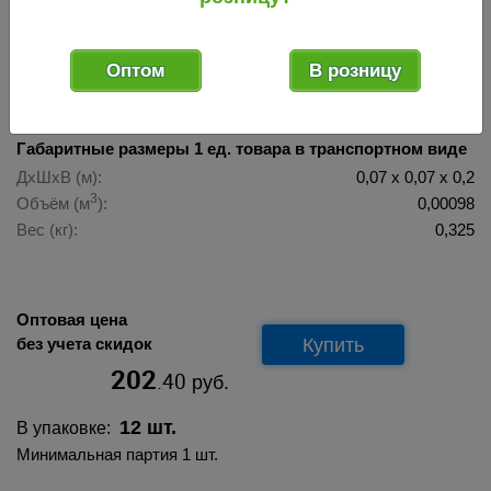
022836
Код товара:
Оптом
В розницу
Габаритные размеры 1 ед. товара в транспортном виде
ДхШхВ (м):
0,07 х 0,07 х 0,2
3
Объём (м
):
0,00098
Вес (кг):
0,325
Оптовая цена
Купить
без учета скидок
202
.40
руб.
12 шт.
В упаковке:
Минимальная партия 1 шт.