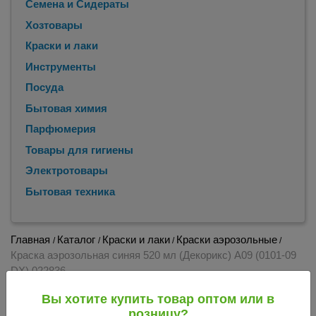
Семена и Сидераты
Хозтовары
Краски и лаки
Инструменты
Посуда
Бытовая химия
Парфюмерия
Товары для гигиены
Электротовары
Бытовая техника
Главная
Каталог
Краски и лаки
Краски аэрозольные
/
/
/
/
Краска аэрозольная синяя 520 мл (Декорикс) А09 (0101-09
DX) 022836
Краска аэрозольная синяя 520 мл
Вы хотите купить товар оптом или в
(Декорикс) А09 (0101-09 DX) 022836
розницу?