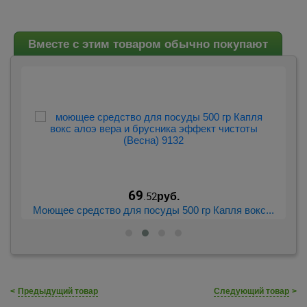
Вместе с этим товаром обычно покупают
69
.52
руб.
...
Моющее средство для посуды 500 гр Капля вокс...
Мо
<
Предыдущий товар
Следующий товар
>