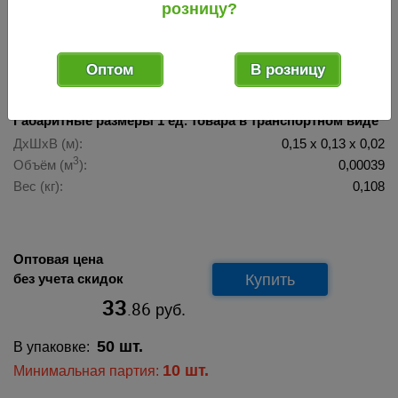
розницу?
016823
Код товара:
Оптом
В розницу
Габаритные размеры 1 ед. товара в транспортном виде
ДхШхВ (м):
0,15 х 0,13 х 0,02
3
Объём (м
):
0,00039
Вес (кг):
0,108
Оптовая цена
Купить
без учета скидок
33
.86
руб.
50 шт.
В упаковке:
10 шт.
Минимальная партия: