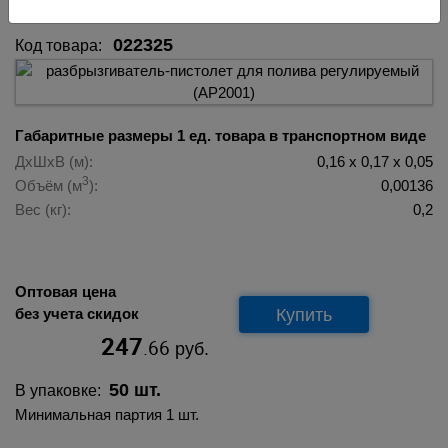
022325
Код товара:
Габаритные размеры 1 ед. товара в транспортном виде
ДхШхВ (м):
0,16 х 0,17 х 0,05
3
Объём (м
):
0,00136
Вес (кг):
0,2
Оптовая цена
Купить
без учета скидок
247
.66
руб.
50 шт.
В упаковке:
Минимальная партия 1 шт.