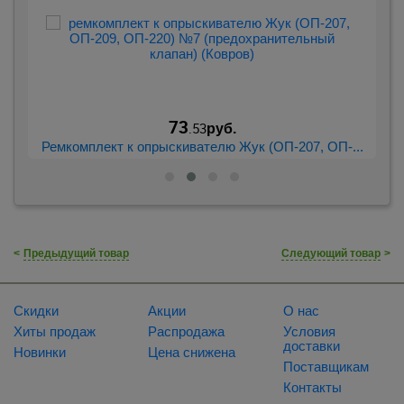
73
.53
руб.
...
Ремкомплект к опрыскивателю Жук (ОП-207, ОП-...
Бр
<
Предыдущий товар
Следующий товар
>
Скидки
Акции
О нас
Хиты продаж
Распродажа
Условия
доставки
Новинки
Цена снижена
Поставщикам
Контакты