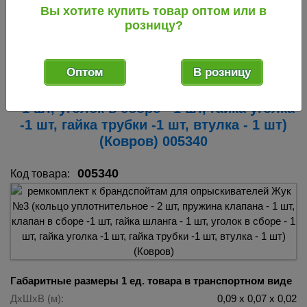
уголка -1 шт, гайка трубки -1 шт, втулка - 1 шт) (Ковров)
Вы хотите купить товар оптом или в
005340
розницу?
Ремкомплект к брандспойтам для
опрыскивателей Жук №3 (кольцо
Оптом
В розницу
уплотнительное - 2 шт, пружина клапана
- 1 шт, клапан в сборе -1 шт, гайка шланга
- 1 шт, уголок в сборе - 1 шт, гайка уголка
-1 шт, гайка трубки -1 шт, втулка - 1 шт)
(Ковров) 005340
005340
Код товара:
Габаритные размеры 1 ед. товара в транспортном виде
ДхШхВ (м):
0,09 х 0,07 х 0,02