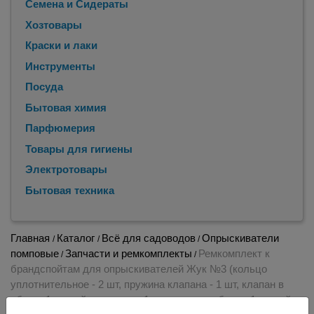
Семена и Сидераты
Хозтовары
Краски и лаки
Инструменты
Посуда
Бытовая химия
Парфюмерия
Товары для гигиены
Электротовары
Бытовая техника
Главная
Каталог
Всё для садоводов
Опрыскиватели
/
/
/
помповые
Запчасти и ремкомплекты
Ремкомплект к
/
/
брандспойтам для опрыскивателей Жук №3 (кольцо
уплотнительное - 2 шт, пружина клапана - 1 шт, клапан в
сборе -1 шт, гайка шланга - 1 шт, уголок в сборе - 1 шт, гайка