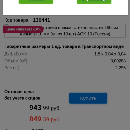
из 10 шт) АСК-10 (Россия) 130441
130441
Код товара:
Цена снижена! -10%
Габаритные размеры 1 ед. товара в транспортном виде
ДхШхВ (м):
1,8 х 0,04 х 0,04
3
Объём (м
):
0,00288
Вес (кг):
2,295
Оптовая цена
Купить
без учета скидок
943
.99
руб.
849
.59
руб.