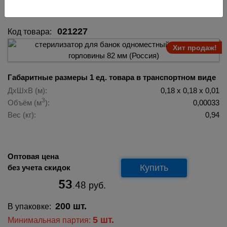
021227
021227
Код товара:
Хит продаж!
Габаритные размеры 1 ед. товара в транспортном виде
ДхШхВ (м):
0,18 х 0,18 х 0,01
3
Объём (м
):
0,00033
Вес (кг):
0,94
Оптовая цена
Купить
без учета скидок
53
.48
руб.
200 шт.
В упаковке:
5 шт.
Минимальная партия: