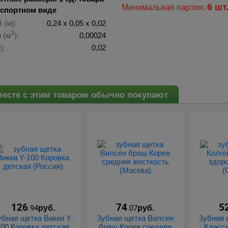
6 шт
Минимальная партия:
нспортном виде
 (м):
0,24 х 0,05 х 0,02
3
 (м
):
0,00024
):
0,02
есте с этим товаром обычно покупают
126
74
5
.94
.07
руб.
руб.
убная щетка Викки Y-
Зубная щетка Вилсен
Зубная 
100 Коровка детская
браш Корея средняя
Класси