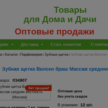
Товары
для Дома и Дачи
Оптовые продажи
дажи
Доставка
Стать клиентом
О компа
ая
Каталог
Парфюмерия
Зубные щетки
Зубная щетка Вилсен
/
/
/
/
7
Зубная щетка Вилсен браш Массаж средняя
034907
овара:
Хит продаж!
Оптовая цена
без учета скидок
12 шт.
В упаковке:
итные размеры 1 ед. товара