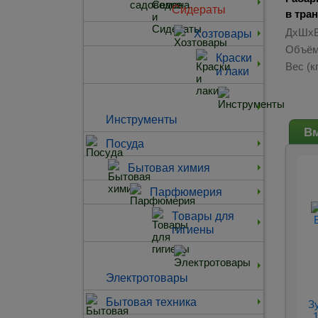
Сидераты
в тра
ДхШхВ
Хозтовары
Объём
Краски
Вес (кг
и лаки
Инструменты
Вм
Посуда
Бытовая химия
Парфюмерия
Товары для
гигиены
Электротовары
Бытовая техника
З