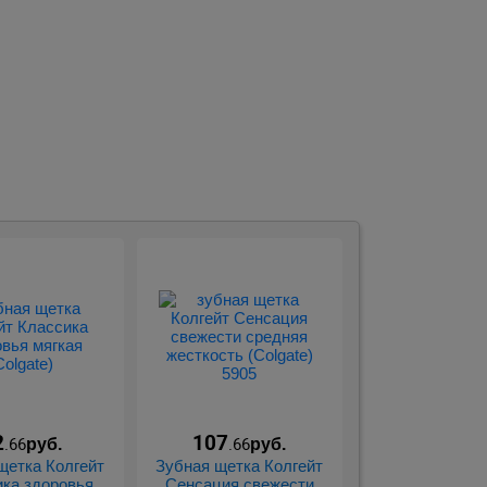
.
2
107
.66
.66
руб.
руб.
щетка Колгейт
Зубная щетка Колгейт
ка здоровья
Сенсация свежести