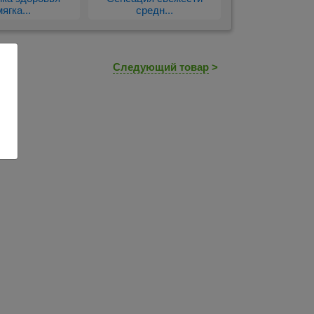
мягка...
средн...
Следующий товар
>