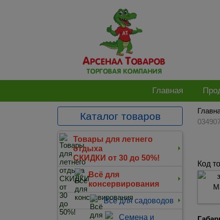
Главная
Про
Главн
Каталог товаров
03490
Товары для летнего
отдыха
СКИДКИ от 30 до 50%!
Код т
Всё для
консервирования
Всё для садоводов
Семена и
Габар