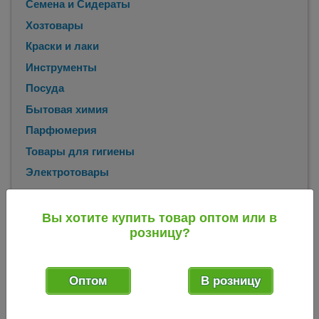
Семена и Сидераты
Хозтовары
Краски и лаки
Инструменты
Посуда
Бытовая химия
Парфюмерия
Товары для гигиены
Электротовары
Бытовая техника
Вы хотите купить товар оптом или в
розницу?
Главная
Каталог
Парфюмерия
Галантерея
Нитки, иголки
/
/
/
/
Набор иголок (уп из 15 шт) Маяк (КНР) 033321
/
Оптом
В розницу
Набор иголок (уп из 15 шт) Маяк (КНР)
033321