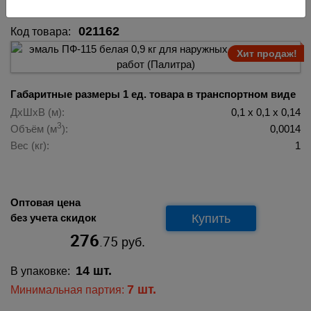
021162
Код товара:
Хит продаж!
Габаритные размеры 1 ед. товара в транспортном виде
ДхШхВ (м):
0,1 х 0,1 х 0,14
3
Объём (м
):
0,0014
Вес (кг):
1
Оптовая цена
Купить
без учета скидок
276
.75
руб.
14 шт.
В упаковке:
7 шт.
Минимальная партия: