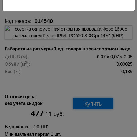
(РСб20-3-ФСр) 1497 (КНР) 014540
014540
Код товара:
Габаритные размеры 1 ед. товара в транспортном виде
ДхШхВ (м):
0,07 х 0,07 х 0,05
3
Объём (м
):
0,00025
Вес (кг):
0,136
Оптовая цена
Купить
без учета скидок
477
.11
руб.
10 шт.
В упаковке:
Минимальная партия 1 шт.