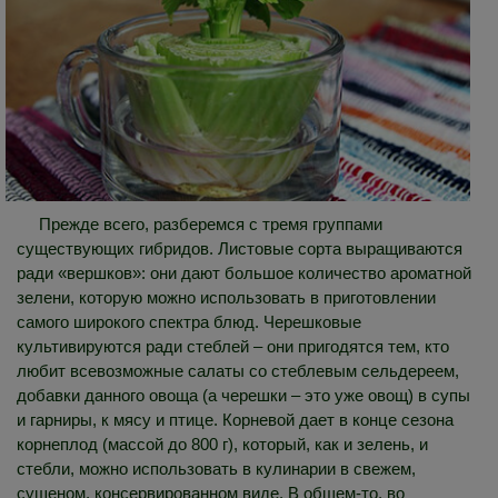
Прежде всего, разберемся с тремя группами
существующих гибридов. Листовые сорта выращиваются
ради «вершков»: они дают большое количество ароматной
зелени, которую можно использовать в приготовлении
самого широкого спектра блюд. Черешковые
культивируются ради стеблей – они пригодятся тем, кто
любит всевозможные салаты со стеблевым сельдереем,
добавки данного овоща (а черешки – это уже овощ) в супы
и гарниры, к мясу и птице. Корневой дает в конце сезона
корнеплод (массой до 800 г), который, как и зелень, и
стебли, можно использовать в кулинарии в свежем,
сушеном, консервированном виде. В общем-то, во