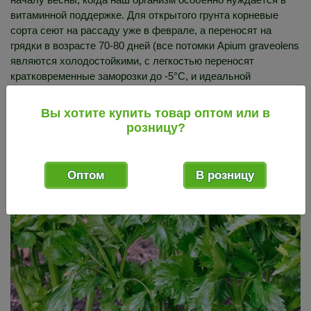
витаминной поддержке. Для открытого грунта корневые
сорта сеют на рассаду уже в феврале, а переносят на
грядки в возрасте 70-80 дней (все потомки Apium graveolens
являются холодостойкими, с легкостью переносят
кратковременные заморозки до -5°C, и идеальной
температурой для их активного роста и развития является
+16-18°C). Разумеется, садоводами выработан целый ряд
Вы хотите купить товар оптом или в
хитростей и приемов, направленных на ускорение роста и
розницу?
получение более щедрых урожаев.
Оптом
В розницу