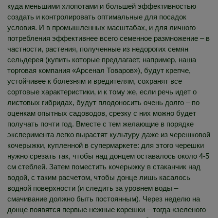
куда меньшими хлопотами и большей эффективностью
создать и контролировать оптимальные для посадок
условия. И в промышленных масштабах, и для личного
потребления эффективнее всего семенное размножение – в
частности, растения, полученные из недорогих семян
сельдерея (купить которые предлагает, например, наша
торговая компания «Арсенал Товаров»), будут крепче,
устойчивее к болезням и вредителям, сохранят все
сортовые характеристики, и к тому же, если речь идет о
листовых гибридах, будут плодоносить очень долго – по
оценкам опытных садоводов, срезку с них можно будет
получать почти год. Вместе с тем желающие в порядке
эксперимента легко вырастят культуру даже из черешковой
кочерыжки, купленной в супермаркете: для этого черешки
нужно срезать так, чтобы над донцем оставалось около 4-5
см стеблей. Затем поместить кочерыжку в стаканчик над
водой, с таким расчетом, чтобы донце лишь касалось
водной поверхности (и следить за уровнем воды –
смачивание должно быть постоянным). Через неделю на
донце появятся первые нежные корешки – тогда «зеленого