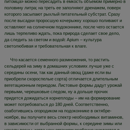
питомца» можно пересадить в емкость объемом примерно в
половину литра; на треть ее заполняют дренажем, поверх
которого засыпают рыхлый питательный субстрат. Сразу
после высадки проросшую кочерыжку хорошо поливают и
оставляют на солнечном подоконнике, после чего остается
лишь терпеливо ждать, пока природа сделает свое дело,
да следить за светом и водой: Apium – культура
светолюбивая и требовательная к влаге.
Что касается семенного размножения, то растить
сельдерей на зиму в домашних условиях лучше уже с
середины осени, так как данный овощ (даже если вы
приобрели скороспелые сорта) отличается длительным
вегетационным периодом. Листовые формы дадут урожай
первыми, черешковые следом, ну а дольше прочих
придется дожидаться корнеплоды – им на формирование
может потребоваться до 180 дней. Соответственно,
озаботившись огородиком на подоконнике в октябре-
ноябре, вы получите весь спектр необходимых витаминов,
в зависимости от выбранной формы, к середине зимы или
началу весны, когда наш организм особенно нуждается в