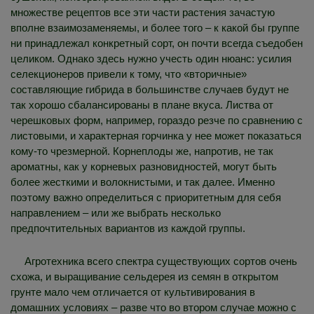
множестве рецептов все эти части растения зачастую
вполне взаимозаменяемы, и более того – к какой бы группе
ни принадлежал конкретный сорт, он почти всегда съедобен
целиком. Однако здесь нужно учесть один нюанс: усилия
селекционеров привели к тому, что «вторичные»
составляющие гибрида в большинстве случаев будут не
так хорошо сбалансированы в плане вкуса. Листва от
черешковых форм, например, гораздо резче по сравнению с
листовыми, и характерная горчинка у нее может показаться
кому-то чрезмерной. Корнеплоды же, напротив, не так
ароматны, как у корневых разновидностей, могут быть
более жесткими и волокнистыми, и так далее. Именно
поэтому важно определиться с приоритетным для себя
направлением – или же выбрать несколько
предпочтительных вариантов из каждой группы.
Агротехника всего спектра существующих сортов очень
схожа, и выращивание сельдерея из семян в открытом
грунте мало чем отличается от культивирования в
домашних условиях – разве что во втором случае можно с