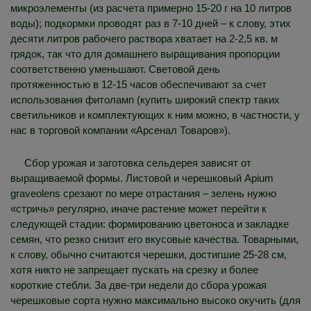
микроэлементы (из расчета примерно 15-20 г на 10 литров
воды); подкормки проводят раз в 7-10 дней – к слову, этих
десяти литров рабочего раствора хватает на 2-2,5 кв. м
грядок, так что для домашнего выращивания пропорции
соответственно уменьшают. Световой день
протяженностью в 12-15 часов обеспечивают за счет
использования фитоламп (купить широкий спектр таких
светильников и комплектующих к ним можно, в частности, у
нас в торговой компании «Арсенал Товаров»).
Сбор урожая и заготовка сельдерея зависят от
выращиваемой формы. Листовой и черешковый Apium
graveolens срезают по мере отрастания – зелень нужно
«стричь» регулярно, иначе растение может перейти к
следующей стадии: формированию цветоноса и закладке
семян, что резко снизит его вкусовые качества. Товарными,
к слову, обычно считаются черешки, достигшие 25-28 см,
хотя никто не запрещает пускать на срезку и более
короткие стебли. За две-три недели до сбора урожая
черешковые сорта нужно максимально высоко окучить (для