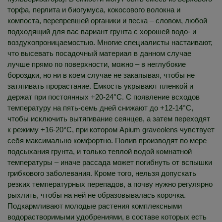
торфа, перлита и биогумуса, кокосового волокна и
компоста, перепревшей органики и песка – словом, любой
подходящий для вас вариант грунта с хорошей водо- и
воздухопроницаемостью. Многие специалисты настаивают,
что высевать посадочный материал в данном случае
лучше прямо по поверхности, можно – в неглубокие
бороздки, но ни в коем случае не закапывая, чтобы не
затягивать прорастание. Емкость укрывают пленкой и
держат при постоянных +20-24°C. С появление всходов
температуру на пять-семь дней снижают до +12-14°C,
чтобы исключить вытягивание сеянцев, а затем переходят
к режиму +16-20°C, при котором Apium graveolens чувствует
себя максимально комфортно. Полив производят по мере
подсыхания грунта, и только теплой водой комнатной
температуры – иначе рассада может погибнуть от вспышки
грибкового заболевания. Кроме того, нельзя допускать
резких температурных перепадов, а почву нужно регулярно
рыхлить, чтобы на ней не образовывалась корочка.
Подкармливают молодые растения комплексными
водорастворимыми удобрениями, в составе которых есть