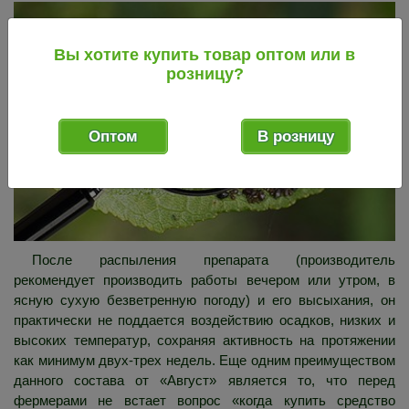
Вы хотите купить товар оптом или в
розницу?
Оптом
В розницу
После распыления препарата (производитель
рекомендует производить работы вечером или утром, в
ясную сухую безветренную погоду) и его высыхания, он
практически не поддается воздействию осадков, низких и
высоких температур, сохраняя активность на протяжении
как минимум двух-трех недель. Еще одним преимуществом
данного состава от «Август» является то, что перед
фермерами не встает вопрос «когда купить средство