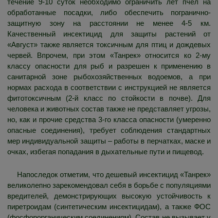
течение 9-10 суток необходимо ограничить лет пчел на
обработанные посадки, либо обеспечить погранично-
защитную зону на расстоянии не менее 4-5 км.
Качественный инсектицид для защиты растений от
«Август» также является токсичным для птиц и дождевых
червей. Впрочем, при этом «Танрек» относится ко 2-му
классу опасности для рыб и разрешен к применению в
санитарной зоне рыбохозяйственных водоемов, а при
нормах расхода в соответствии с инструкцией не является
фитотоксичным (2-й класс по стойкости в почве). Для
человека и животных состав также не представляет угрозы,
но, как и прочие средства 3-го класса опасности (умеренно
опасные соединения), требует соблюдения стандартных
мер индивидуальной защиты – работы в перчатках, маске и
очках, избегая попадания в дыхательные пути и пищевод.
Напоследок отметим, что дешевый инсектицид «Танрек»
великолепно зарекомендовал себя в борьбе с популяциями
вредителей, демонстрирующих высокую устойчивость к
пиретроидам (синтетическим инсектицидам), а также ФОС
(фосфорорганическим соединениям). Состав не вызывает у