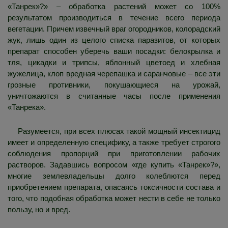
«Танрек»?» – обработка растений может со 100%
результатом производиться в течение всего периода
вегетации. Причем извечный враг огородников, колорадский
жук, лишь один из целого списка паразитов, от которых
препарат способен уберечь ваши посадки: белокрылка и
тля, цикадки и трипсы, яблонный цветоед и хлебная
жужелица, клоп вредная черепашка и саранчовые – все эти
грозные противники, покушающиеся на урожай,
уничтожаются в считанные часы после применения
«Танрека».
Разумеется, при всех плюсах такой мощный инсектицид
имеет и определенную специфику, а также требует строгого
соблюдения пропорций при приготовлении рабочих
растворов. Задавшись вопросом «где купить «Танрек»?»,
многие землевладельцы долго колеблются перед
приобретением препарата, опасаясь токсичности состава и
того, что подобная обработка может нести в себе не только
пользу, но и вред.