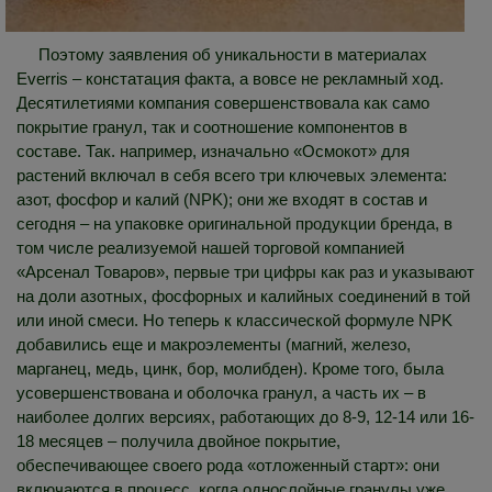
Поэтому заявления об уникальности в материалах
Everris – констатация факта, а вовсе не рекламный ход.
Десятилетиями компания совершенствовала как само
покрытие гранул, так и соотношение компонентов в
составе. Так. например, изначально «Осмокот» для
растений включал в себя всего три ключевых элемента:
азот, фосфор и калий (NPK); они же входят в состав и
сегодня – на упаковке оригинальной продукции бренда, в
том числе реализуемой нашей торговой компанией
«Арсенал Товаров», первые три цифры как раз и указывают
на доли азотных, фосфорных и калийных соединений в той
или иной смеси. Но теперь к классической формуле NPK
добавились еще и макроэлементы (магний, железо,
марганец, медь, цинк, бор, молибден). Кроме того, была
усовершенствована и оболочка гранул, а часть их – в
наиболее долгих версиях, работающих до 8-9, 12-14 или 16-
18 месяцев – получила двойное покрытие,
обеспечивающее своего рода «отложенный старт»: они
включаются в процесс, когда однослойные гранулы уже