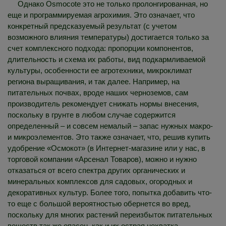
Однако Osmocote это не только пролонгированная, но
еще и программируемая агрохимия. Это означает, что
конкретный предсказуемый результат (с учетом
возможного влияния температуры) достигается только за
счет комплексного подхода: пропорции компонентов,
длительность и схема их работы, вид подкармливаемой
культуры, особенности ее агротехники, микроклимат
региона выращивания, и так далее. Например, на
питательных почвах, вроде наших черноземов, сам
производитель рекомендует снижать нормы внесения,
поскольку в грунте в любом случае содержится
определенный – и совсем немалый – запас нужных макро-
и микроэлементов. Это также означает, что, решив купить
удобрение «Осмокот» (в Интернет-магазине или у нас, в
торговой компании «Арсенал Товаров), можно и нужно
отказаться от всего спектра других органических и
минеральных комплексов для садовых, огородных и
декоративных культур. Более того, попытка добавить что-
то еще с большой вероятностью обернется во вред,
поскольку для многих растений переизбыток питательных
веществ так же опасен, как и их острая нехватка.