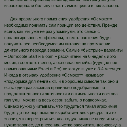
израсходовали большую часть имеющихся в них запасов.
Для правильного применения удобрения «Осмокот»
необходимо понимать сам принцип его действия. Прежде
всего, как мы уже не раз упомянули, это смесь с
пролонгированным эффектом, то есть растения будут
получать все необходимое им питание на протяжении
длительного периода времени. Самые «быстрые» варианты
– Osmocote Start и Bloom – рассчитаны на 6 недель и 2-3
месяца соответственно, а основная линейка (идущая под
наименованиями Exact и Pro) «стартует» уже с 3-4 месяцев.
Иногда в отзывах удобрение «Осмокот» называют
«подкормка для ленивых», и в хорошем смысле так оно и
есть: один раз засыпав правильно подобранные по
продолжительности активности и оптимальности состава
гранулы, можно на весь сезон забыть о подкормках.
Однако нужно учитывать, что трудиться такая агрохимия
будет до тех пор, пока не выработает весь ресурс, а это
значит, что перестроиться «на ходу» никак не получиться, и
нужно заранее, до внесения, четко рассчитать дозировку, а