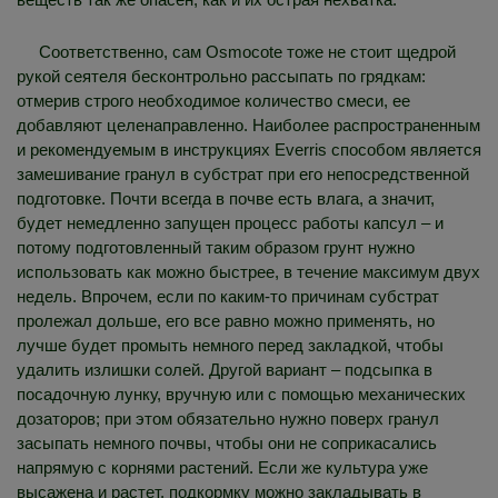
Соответственно, сам Osmocote тоже не стоит щедрой
рукой сеятеля бесконтрольно рассыпать по грядкам:
отмерив строго необходимое количество смеси, ее
добавляют целенаправленно. Наиболее распространенным
и рекомендуемым в инструкциях Everris способом является
замешивание гранул в субстрат при его непосредственной
подготовке. Почти всегда в почве есть влага, а значит,
будет немедленно запущен процесс работы капсул – и
потому подготовленный таким образом грунт нужно
использовать как можно быстрее, в течение максимум двух
недель. Впрочем, если по каким-то причинам субстрат
пролежал дольше, его все равно можно применять, но
лучше будет промыть немного перед закладкой, чтобы
удалить излишки солей. Другой вариант – подсыпка в
посадочную лунку, вручную или с помощью механических
дозаторов; при этом обязательно нужно поверх гранул
засыпать немного почвы, чтобы они не соприкасались
напрямую с корнями растений. Если же культура уже
высажена и растет, подкормку можно закладывать в