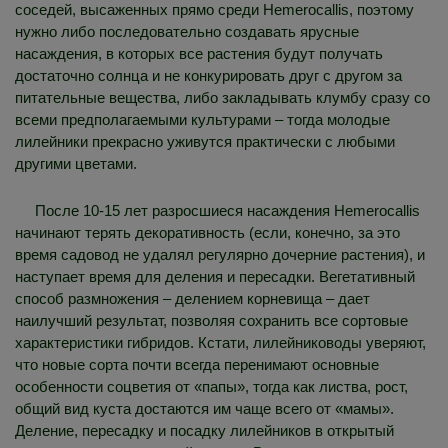
соседей, высаженных прямо среди Hemerocallis, поэтому
нужно либо последовательно создавать ярусные
насаждения, в которых все растения будут получать
достаточно солнца и не конкурировать друг с другом за
питательные вещества, либо закладывать клумбу сразу со
всеми предполагаемыми культурами – тогда молодые
лилейники прекрасно уживутся практически с любыми
другими цветами.
После 10-15 лет разросшиеся насаждения Hemerocallis
начинают терять декоративность (если, конечно, за это
время садовод не удалял регулярно дочерние растения), и
наступает время для деления и пересадки. Вегетативный
способ размножения – делением корневища – дает
наилучший результат, позволяя сохранить все сортовые
характеристики гибридов. Кстати, лилейниководы уверяют,
что новые сорта почти всегда перенимают основные
особенности соцветия от «папы», тогда как листва, рост,
общий вид куста достаются им чаще всего от «мамы».
Деление, пересадку и посадку лилейников в открытый