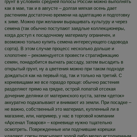
грунт в условиях средней полосы России можно выполнять
как в мае, так и в августе – долгая мягкая осень дает
растениям достаточно времени на адаптацию и подготовку
к зиме. Можно при желании выращивать культуру и через
семена (так обычно поступают заядлые коллекционеры,
когда доступ к посадочному материалу ограничен, и
возможно только купить семена интересующего садовода
сорта). В этом случае процесс несколько дольше и
хлопотнее – рекомендуется провести стратификацию
семян, понадобится выгнать рассаду, затем высадить в
открытый грунт, ну а цветения можно при таком подходе
дождаться как на первый год, так и только на третий. С
корневищами же все гораздо проще: обычно растения
разделяют прямо на грядке, острой лопатой отсекая
дочерние делянки от материнского куста, затем «деток»
аккуратно подкапывают и внимают из земли. При посадке –
не важно, собственный это материал, купленный ли в
магазине, или, например, у нас в торговой компании
«Арсенал Товаров» – корневище нужно тщательно
осмотреть. Поврежденные или подгнившие корешки
удаляют, срезы присыпают золой либо мелко истолченным