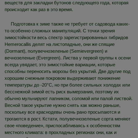
веществ для закладки бутонов следующего года, которая
происходит как раз в это время.
Подготовка к зиме также не требует от садовода каких-
то особенно сложных манипуляций. С точки зрения
зимостойкости весь спектр зарегистрированных гибридов
Hemerocallis делят на листопадные, они же спящие
(Dormant), полувечнозеленые (Semievergreen) и
вечнозеленые (Evergreen). Листва у первой группы к осени
всегда увядает, это зимостойкие вариации, которые
способны переносить морозы без укрытий. Две другие под
хорошим снежным покровом выдерживают понижение
температуры до -20°C, но при более сильных холодах или
бесснежной зимой есть риск вымерзания, поэтому их
обычно мульчируют лапником, соломой или палой листвой.
Весной такое укрытие нужно снять как можно раньше,
поскольку все краснодевы очень рано просыпаются и
трогаются в рост. Кстати, полувечнозеленые сорта меняют
свое «поведение», приспосабливаясь к особенностям
местного климата: в прохладных регионах они, как и