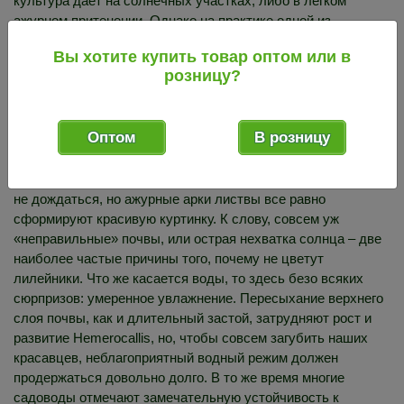
культура дает на солнечных участках, либо в легком
ажурном притенении. Однако на практике одной из
замечательных особенностей выращивания лилейников
Вы хотите купить товар оптом или в
является то, что они вполне неплохо развиваются даже в
розницу?
полутени и при сильном затенении. Это свойство позволяет
использовать краснодевы в самых «проблемных» частях
сада, не боясь, что они там не приживутся – в целом
Оптом
В розницу
культуре достаточно всего шести часов солнца, чтобы
зацвести, если солнечный день короче или вообще над
посадками царит прохладный полумрак, соцветий можно и
не дождаться, но ажурные арки листвы все равно
сформируют красивую куртинку. К слову, совсем уж
«неправильные» почвы, или острая нехватка солнца – две
наиболее частые причины того, почему не цветут
лилейники. Что же касается воды, то здесь безо всяких
сюрпризов: умеренное увлажнение. Пересыхание верхнего
слоя почвы, как и длительный застой, затрудняют рост и
развитие Hemerocallis, но, чтобы совсем загубить наших
красавцев, неблагоприятный водный режим должен
продержаться довольно долго. В то же время многие
садоводы отмечают замечательную устойчивость к