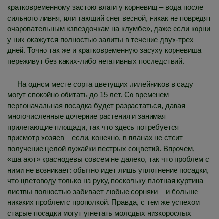
кратковременному застою влаги у корневищ – вода после
сильного ливня, или тающий снег весной, никак не повредят
очаровательным «звездочкам на клумбе», даже если корни
у них окажутся полностью залиты в течение двух-трех
дней. Точно так же и кратковременную засуху корневища
переживут без каких-либо негативных последствий.
На одном месте сорта цветущих лилейников в саду
могут спокойно обитать до 15 лет. Со временем
первоначальная посадка будет разрастаться, давая
многочисленные дочерние растения и занимая
прилегающие площади, так что здесь потребуется
присмотр хозяев – если, конечно, в планах не стоит
получение целой лужайки пестрых соцветий. Впрочем,
«шагают» краснодевы совсем не далеко, так что проблем с
ними не возникает: обычно идет лишь уплотнение посадки,
что цветоводу только на руку, поскольку плотная куртина
листвы полностью забивает любые сорняки – и больше
никаких проблем с прополкой. Правда, с тем же успехом
старые посадки могут угнетать молодых низкорослых