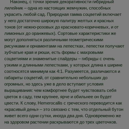
Наконец, с точки зрения декоративности гибридный
лилейник – одна из настоящих жемчужин, способных
украсить любой сад. Природная гамма соцветий включает
у него достаточно широкую палитру желтых и красных
тонов (от нежно-розовых до красновато-коричневых, и от
лимонных до оранжевых). Сортовые характеристики же
могут дополняться различными геометрическими
рисунками и орнаментами на лепестках, лепестки получают
зубчатые края и рюши, есть формы с махровыми
соцветиями и знаменитые спайдеры – гибриды с очень
узкими и длинными лепестками, у которых длина к ширине
соотносятся минимум как 4:1. Разумеется, различаются и
габариты соцветий, от сравнительно небольших до
огромных, но здесь уже в дело вступают условия
выращивания: чем комфортнее будет чувствовать себя
цветок в саду, тем крупнее, ярче и обильнее он будет
цвести. К слову, Hemerocallis с греческого переводится как
«красивый день» – это связано с тем, что отдельный бутон
живет всего одни сутки, иногда два дня. Одновременно же
на здоровом растении раскрываются до трех цветочков.