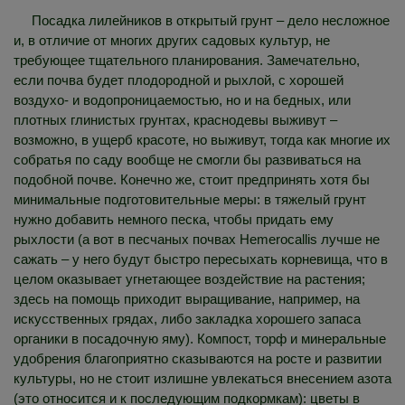
Посадка лилейников в открытый грунт – дело несложное
и, в отличие от многих других садовых культур, не
требующее тщательного планирования. Замечательно,
если почва будет плодородной и рыхлой, с хорошей
воздухо- и водопроницаемостью, но и на бедных, или
плотных глинистых грунтах, краснодевы выживут –
возможно, в ущерб красоте, но выживут, тогда как многие их
собратья по саду вообще не смогли бы развиваться на
подобной почве. Конечно же, стоит предпринять хотя бы
минимальные подготовительные меры: в тяжелый грунт
нужно добавить немного песка, чтобы придать ему
рыхлости (а вот в песчаных почвах Hemerocallis лучше не
сажать – у него будут быстро пересыхать корневища, что в
целом оказывает угнетающее воздействие на растения;
здесь на помощь приходит выращивание, например, на
искусственных грядах, либо закладка хорошего запаса
органики в посадочную яму). Компост, торф и минеральные
удобрения благоприятно сказываются на росте и развитии
культуры, но не стоит излишне увлекаться внесением азота
(это относится и к последующим подкормкам): цветы в