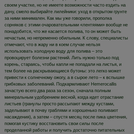
своем участке, но не имеете возможности часто ездить на
дачу, смело выбирайте лилейники: уход в открытом грунте
за ними минимален. Как мы уже говорили, прополка
сорняков с этими очаровательными «лентяями» вообще не
понадобится, что же касается полива, то он может быть
нечастым, но непременно обильным. К слову, специалисты
отмечают, что в жару ни в коем случае нельзя
использовать холодную воду для полива – это
провоцирует болезни растений. Лить нужно только под
корень, стараясь, чтобы капли не попадали на листья, и
тем более на раскрывающиеся бутоны: это легко может
привести к солнечному ожогу, а в сырое лето – к вспышке
грибковых заболеваний. Подкармливают Hemerocallis
зачастую всего два раза за сезон, сначала полным
минеральным удобрением весной, когда идет отрастание
листьев (гранулы просто рассыпают между кустами,
заделывают в почву граблями и хорошенько поливают
насаждения), а затем – спустя месяц после пика цветения,
помогая кустику восстановить свои силы после
проделанной работы и получить достаточно питательных