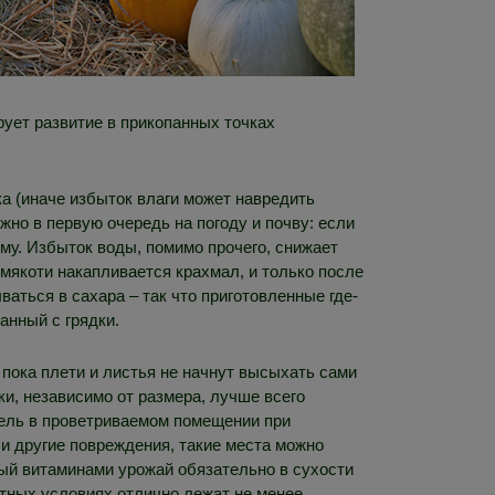
рует развитие в прикопанных точках
ка (иначе избыток влаги может навредить
жно в первую очередь на погоду и почву: если
ему. Избыток воды, помимо прочего, снижает
 мякоти накапливается крахмал, и только после
аться в сахара – так что приготовленные где-
анный с грядки.
 пока плети и листья не начнут высыхать сами
ки, независимо от размера, лучше всего
дель в проветриваемом помещении при
ли другие повреждения, такие места можно
тый витаминами урожай обязательно в сухости
тных условиях отлично лежат не менее