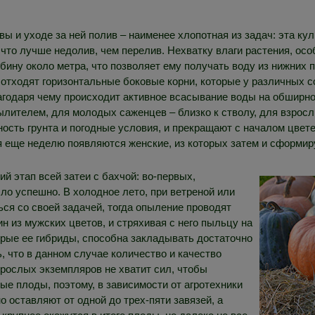
ы и уходе за ней полив – наименее хлопотная из задач: эта ку
то лучше недолив, чем перелив. Нехватку влаги растения, особ
убину около метра, что позволяет ему получать воду из нижних 
о отходят горизонтальные боковые корни, которые у различных со
годаря чему происходит активное всасывание воды на обширно
ылителем, для молодых саженцев – близко к стволу, для взросл
ность грунта и погодные условия, и прекращают с началом цве
тя еще неделю появляются женские, из которых затем и сформи
й этап всей затеи с бахчой: во-первых,
о успешно. В холодное лето, при ветреной или
ся со своей задачей, тогда опыление проводят
н из мужских цветов, и стряхивая с него пыльцу на
орые ее гибриды, способна закладывать достаточно
, что в данном случае количество и качество
 рослых экземпляров не хватит сил, чтобы
ые плоды, поэтому, в зависимости от агротехники
о оставляют от одной до трех-пяти завязей, а