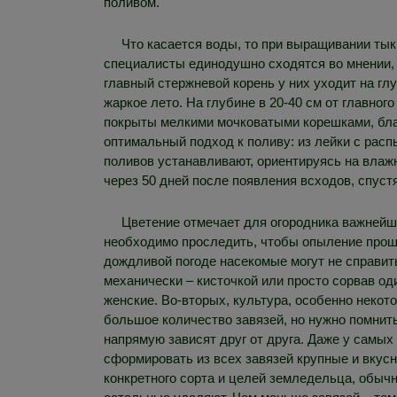
поливом.
Что касается воды, то при выращивании тыкв
специалисты единодушно сходятся во мнении, ч
главный стержневой корень у них уходит на гл
жаркое лето. На глубине в 20-40 см от главног
покрыты мелкими мочковатыми корешками, бла
оптимальный подход к поливу: из лейки с расп
поливов устанавливают, ориентируясь на влаж
через 50 дней после появления всходов, спус
Цветение отмечает для огородника важнейши
необходимо проследить, чтобы опыление прошл
дождливой погоде насекомые могут не справить
механически – кисточкой или просто сорвав оди
женские. Во-вторых, культура, особенно некот
большое количество завязей, но нужно помнить
напрямую зависят друг от друга. Даже у самых
сформировать из всех завязей крупные и вкусн
конкретного сорта и целей земледельца, обычн