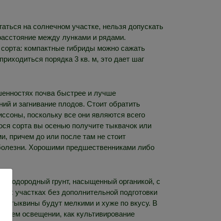
аться на солнечном участке, нельзя допускать
 расстояние между лунками и рядами.
 сорта: компактные гибриды можно сажать
приходиться порядка 3 кв. м, это дает шаг
ышенностях почва быстрее и лучше
ий и загнивание плодов. Стоит обратить
тиссоны, поскольку все они являются всего
гося сорта вы осенью получите тыквачок или
и, причем до или после там не стоит
 болезни. Хорошими предшественниками либо
 плодородный грунт, насыщенный органикой, с
ных участках без дополнительной подготовки
ах тыквины будут мелкими и хуже по вкусу. В
орошем освещении, как культивирование