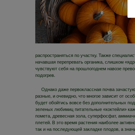
распространяться по участку. Также специали
начавшая перепревать органика, слишком «ядр
чувствуют себя на прошлогоднем навозе прево
подогрев.
Однако даже первоклассная почва зачастую
разные, и очевидно, что многое зависит от осо
будет обойтись вовсе без дополнительных подк
зеленых любимиц питательные «коктейли» кажд
помета, древесная зола, суперфосфат, аммиач
плетей. В это время растения наиболее активн
так и на последующей закладке плодов, а знач