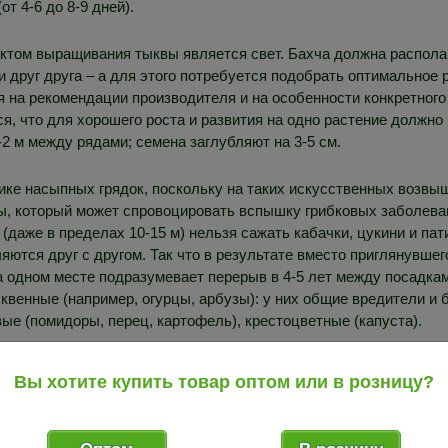
от 4-6 до 8-9 дней).
ктом выращивания тыквы является свет. Бахча должна располаг
и друг друга – а для этого потребуется подобрать оптимальное
я на рекомендации производителя и на особенности конкретного
я, что для хорошего роста и развития на одно растение должно 
-2 м между рядами; семена заглубляют на 3-5 см.
тике насыпных грядок, поскольку на таких искусственных возв
ды, который может спровоцировать вспышку грибковых заболеван
(даже в пределах 10-15 м) нельзя сажать кабачки, цукини и па
яются друг с другом. Так что в результате вместо приглянувше
 одном месте подразумевает перерыв в 4-5 лет между посадкам
квенные (например, огурцы, арбузы): у них общие вредители и
е (помидоры, перец, картофель), крестоцветные (капуста).
В плане почвы оптимальным вариантом считается
Вы хотите купить товар оптом или в розницу?
нейтральной реакцией. На сильно кислых или щелоч
урожая можно вовсе не дождаться, а на бедных почв
то же время на питательном грунте, в тепле и при х