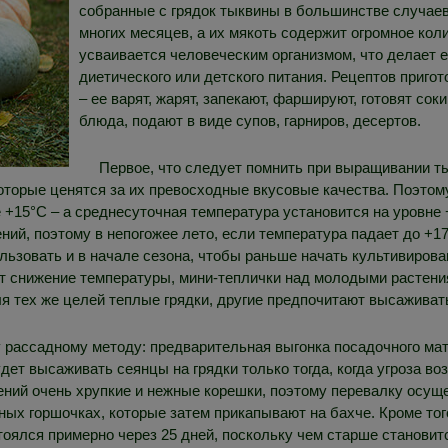
собранные с грядок тыквины в большинстве случаев
многих месяцев, а их мякоть содержит огромное кол
усваивается человеческим организмом, что делает 
диетического или детского питания. Рецептов приг
– ее варят, жарят, запекают, фаршируют, готовят со
блюда, подают в виде супов, гарниров, десертов.
Первое, что следует помнить при выращивании т
которые ценятся за их превосходные вкусовые качества. Поэтом
же +15°C – а среднесуточная температура установится на уровне
ений, поэтому в непогожее лето, если температура падает до +1
ользовать и в начале сезона, чтобы раньше начать культивиров
ит снижение температуры, мини-теплички над молодыми растени
я тех же целей теплые грядки, другие предпочитают высажива
у рассадному методу: предварительная выгонка посадочного ма
дет высаживать сеянцы на грядки только тогда, когда угроза во
ений очень хрупкие и нежные корешки, поэтому перевалку осуще
х горшочках, которые затем прикапывают на бахче. Кроме того
тоялся примерно через 25 дней, поскольку чем старше становит