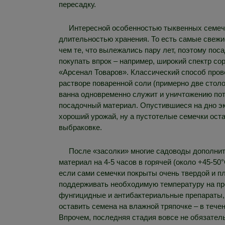
пересадку.
Интересной особенностью тыквенных семече
длительностью хранения. То есть самые свежие
чем те, что вылежались пару лет, поэтому по
покупать впрок – например, широкий спектр со
«Арсенал Товаров». Классический способ прове
растворе поваренной соли (примерно две стол
ванна одновременно служит и уничтожению пот
посадочный материал. Опустившиеся на дно эк
хороший урожай, ну а пустотелые семечки ост
выбраковке.
После «засолки» многие садоводы дополни
материал на 4-5 часов в горячей (около +45-50
если сами семечки покрыты очень твердой и п
поддерживать необходимую температуру на про
фунгицидные и антибактериальные препараты,
оставить семена на влажной тряпочке – в течен
Впрочем, последняя стадия вовсе не обязатель