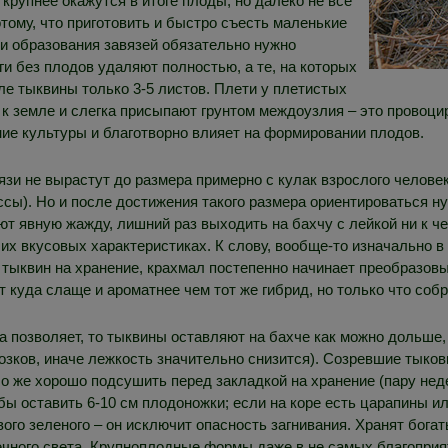
крупнее окажутся в итоге плоды, но далеко не все
тому, что приготовить и быстро съесть маленькие
 и образования завязей обязательно нужно
и без плодов удаляют полностью, а те, на которых
ле тыквины только 3-5 листов. Плети у плетистых
к земле и слегка присыпают грунтом междоузлия – это провоци
ие культуры и благотворно влияет на формировании плодов.
язи не вырастут до размера примерно с кулак взрослого челове
сы). Но и после достижения такого размера ориентироваться ну
ют явную жажду, лишний раз выходить на бахчу с лейкой ни к ч
 их вкусовых характеристиках. К слову, вообще-то изначально в
 тыквин на хранение, крахмал постепенно начинает преобразовыв
 куда слаще и ароматнее чем тот же гибрид, но только что собр
а позволяет, то тыквины оставляют на бахче как можно дольше,
розков, иначе лежкость значительно снизится). Созревшие тыков
бо же хорошо подсушить перед закладкой на хранение (пару не
обы оставить 6-10 см плодоножки; если на коре есть царапины и
го зеленого – он исключит опасность загнивания. Хранят бога
ечного света. Крупноплодные формы даже в не самых благоприя