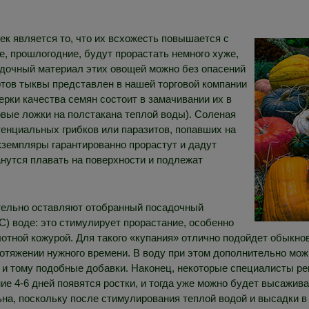
к является то, что их всхожесть повышается с
, прошлогодние, будут прорастать немного хуже,
садочный материал этих овощей можно без опасений
ртов тыквы представлен в нашей торговой компании
рки качества семян состоит в замачивании их в
овые ложки на полстакана теплой воды). Соленая
енциальных грибков или паразитов, попавших на
земпляры гарантированно прорастут и дадут
анутся плавать на поверхности и подлежат
тельно оставляют отобранный посадочный
°C) воде: это стимулирует прорастание, особенно
лотной кожурой. Для такого «купания» отлично подойдет обыкно
тяжении нужного времени. В воду при этом дополнительно мож
 и тому подобные добавки. Наконец, некоторые специалисты р
ие 4-6 дней появятся ростки, и тогда уже можно будет высажива
на, поскольку после стимулирования теплой водой и высадки в 