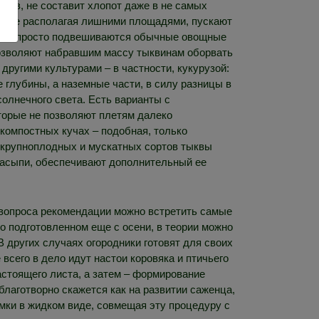
ыкв, не составит хлопот даже в не самых
и, не располагая лишними площадями, пускают
учаях просто подвешиваются обычные овощные
 позволяют набравшим массу тыквинам оборвать
другими культурами – в частности, кукурузой:
 глубины, а наземные части, в силу разницы в
солнечного света. Есть варианты с
торые не позволяют плетям далеко
компостных кучах – подобная, только
, крупноплодных и мускатных сортов тыквы
насыпи, обеспечивают дополнительный ее
 вопроса рекомендации можно встретить самые
но подготовленном еще с осени, в теории можно
В других случаях огородники готовят для своих
сего в дело идут настои коровяка и птичьего
стоящего листа, а затем – формирование
благотворно скажется как на развитии саженца,
рмки в жидком виде, совмещая эту процедуру с