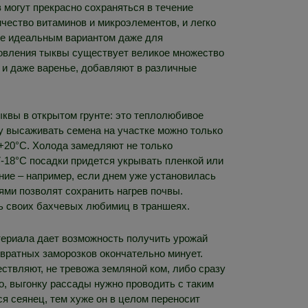
 могут прекрасно сохраняться в течение
ичество витаминов и микроэлементов, и легко
ее идеальным вариантом даже для
отовления тыквы существует великое множество
ки и даже варенье, добавляют в различные
ыквы в открытом грунте: это теплолюбивое
у высаживать семена на участке можно только
 +20°C. Холода замедляют не только
7-18°C посадки придется укрывать пленкой или
ание – например, если днем уже установилась
ями позволят сохранить нагрев почвы.
ть своих бахчевых любимиц в траншеях.
териала дает возможность получить урожай
звратных заморозков окончательно минует.
ствляют, не тревожа земляной ком, либо сразу
, выгонку рассады нужно проводить с таким
ся сеянец, тем хуже он в целом переносит