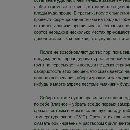
остальные удаляют. Чем меньше завязей – тем 
любят огромные тыквины, в том числе еще и по
плоды куда проще. В-третьих, после опыления
провести формирование тыквы на грядке. Побег
оставлены завязи, прищипывают, сохраняя пос
сортов нередко в несколько местах прижимают 
дополнительных корешков, что улучшает питан
Полив не возобновляют до тех пор, пока зав
плодам, либо спровоцировать рост зеленой мас
грунт не пересыхает и посадки не демонстриру
сахаристость этих овощей, что сказывается на
полного вызревания, уборки урожая и закладки
нибудь в марте-апреле пестрые «мячики» будут
Собирать тоже нужно правильно: если погод
по себе (главное – убрать все до первых замо
срезать острым ножом в солнечную погоду, ли
температуре около +25°C). Срезают их так, чт
смазать обыкновенным раствором бриллиантово
и тепле, исключив попадание на тыквины солн