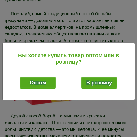
Пожалуй, самый традиционный способ борьбы с
грызунами — домашний кот. Но и этот вариант не лишен
недостатков. В доме аллергиков, на промышленных
складах, в заведениях общественного питания от кота
больше вреда чем пользы. А о том, чтоб пустить кота в
голубятню или курятник, не быть может и речи.
Вы хотите купить товар оптом или в
розницу?
Оптом
В розницу
Другой способ борьбы с мышами и крысами —
живоловки и капканы. Простейший из них хорошо знаком
большинству с детства — это мышеловка. И ее минусы
всем тоже известны: механизм отсыревает и ломается,