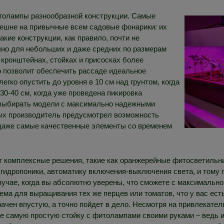
итолампы разнообразной конструкции. Самые
нешне на привычные всем садовые фонарики: их
акие конструкции, как правило, почти не
чно для небольших и даже средних по размерам
кронштейнах, стойках и присосках более
о позволит обеспечить рассаде идеальное
егко опустить до уровня в 10 см над грунтом, когда
30-40 см, когда уже проведена пикировка
 выбирать модели с максимально надежными
рых производитель предусмотрел возможность
 даже самые качественные элементы со временем
т комплексные решения, такие как оранжерейные фитосветильни
 гидропоники, автоматику включения-выключения света, и тому
учае, когда вы абсолютно уверены, что сможете с максимально
ъема для выращивания тех же перцев или томатов, что у вас ест
ачен впустую, а точно пойдет в дело. Несмотря на привлекате
е самую простую стойку с фитолампами своими руками – ведь 