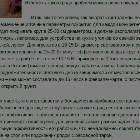
Избежать такого рода проблем можно лишь покупая 
Итак, мы точно знаем, как выбрать фитолампы п
размещение и точные параметры покрытия для каждой конкретн
дет покрывать круг в 25-30 см диаметром, и должен располагать
ярны, например, для устройства на кухне уголков со свежей з
ой, луком. Для агрегатов в 10-15 Вт диаметр светового круга с
фитосветильники на 15-20 Вт могут эффективно освещать круг в 
счет строится из тех же 10-15 Вт примерно на 0,5 кв. м площа
с в России (томаты, огурцы, перцы, кабачки, тыква, баклажан
продолжительности светового дня (в зависимости от местополо
и – она может составлять до 16 часов в феврале-марте, с пос
 открытый грунт).
 учесть, что угол засветки у большинства приборов составляет 
ближе к его центру, поэтому при установке в ряд нескольких ис
ить эффективность фитосветильника – использование дополните
яет применять один агрегат для решения самых разных задач, бо
ьную эффективность его работы и, что немаловажно, сократить
не на стол или подоконник рядом с рассадной тарой.