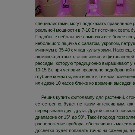
специалистами, могут подсказать правильное 
реальной мощности в 7-10 Вт источник света бу
Подобные небольшие лампочки все более попул
небольшого ящичка с салатом, укропом, петрушк
минимум в 35-40 см над культурами. Наконец, 
люминесцентных светильников и фитопанелей ра
рассады, которую традиционно выращивают у на
10-15 Вт, при условии правильно подобранной 
глубине комнаты, или вовсе в темном помещени
или даже 10 часов ближе ко времени высадки в
Решив купить фитолампу для растений, стоит
естественно, будет не таким интенсивным, как 
перекрывали друг друга. Другой способ повыс
диапазоне от 15° до 90°. Такой подход позвол
расположение прибора, обеспечивать максимал
досветка будет попадать точно на саженцы, а 