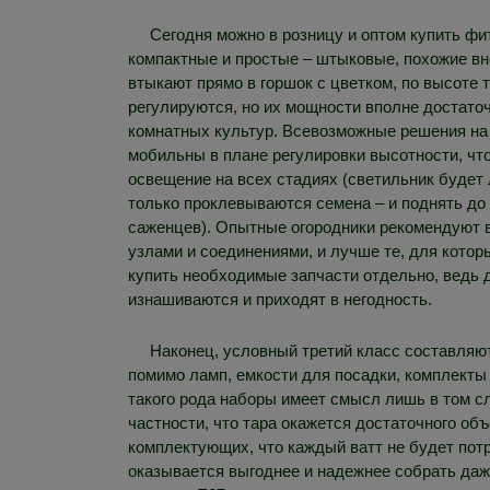
Сегодня можно в розницу и оптом купить ф
компактные и простые – штыковые, похожие в
втыкают прямо в горшок с цветком, по высоте т
регулируются, но их мощности вполне достато
комнатных культур. Всевозможные решения на 
мобильны в плане регулировки высотности, чт
освещение на всех стадиях (светильник будет л
только проклевываются семена – и поднять до 
саженцев). Опытные огородники рекомендуют
узлами и соединениями, и лучше те, для кото
купить необходимые запчасти отдельно, ведь
изнашиваются и приходят в негодность.
Наконец, условный третий класс составляю
помимо ламп, емкости для посадки, комплекты
такого рода наборы имеет смысл лишь в том сл
частности, что тара окажется достаточного об
комплектующих, что каждый ватт не будет потр
оказывается выгоднее и надежнее собрать даж