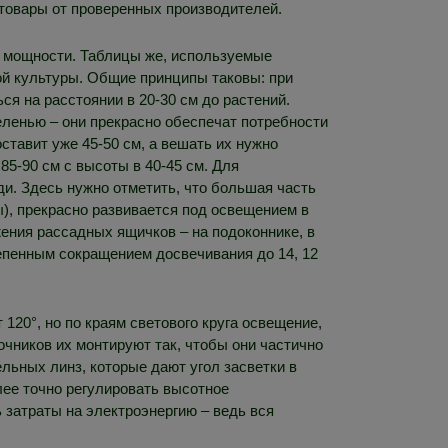
товары от проверенных производителей.
о мощности. Таблицы же, используемые
ой культуры. Общие принципы таковы: при
ся на расстоянии в 20-30 см до растений.
еленью – они прекрасно обеспечат потребности
оставит уже 45-50 см, а вешать их нужно
85-90 см с высоты в 40-45 см. Для
ди. Здесь нужно отметить, что большая часть
ы), прекрасно развивается под освещением в
жения рассадных ящичков – на подоконнике, в
тепенным сокращением досвечивания до 14, 12
120°, но по краям светового круга освещение,
точников их монтируют так, чтобы они частично
льных линз, которые дают угол засветки в
лее точно регулировать высотное
 затраты на электроэнергию – ведь вся