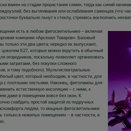
ски важен на стадии прорастания семян, тогда как синий начина
еждоузлий, без вытягивания или ослабевания саженцев (что ч
осточки буквально льнут к стеклу, стремясь восполнить нехват
свещения есть в любом фитосветильнике – включая
торговая компания «Арсенал Товаров». Базовый
ы только эти два цвета; нередко их выпускают,
 цоколем E27, которые можно вкрутить в обычный
ля огородников, поскольку позволяет организовать
ыми затратами, без покупки сложного
ов, и тому подобного). Мультиспектральные
белый цвет, который необходим, в частности, для
ур с плотными листьями. Наконец, фитолампы для
аменить естественную инсоляцию – с ними, к
ею даже в помещении вовсе без окон. К
очно снабдить простой защитой из подручных
 дискомфорта людям, то мощные фитосветильники
ть только в нежилых помещениях – в частности, в
ах.