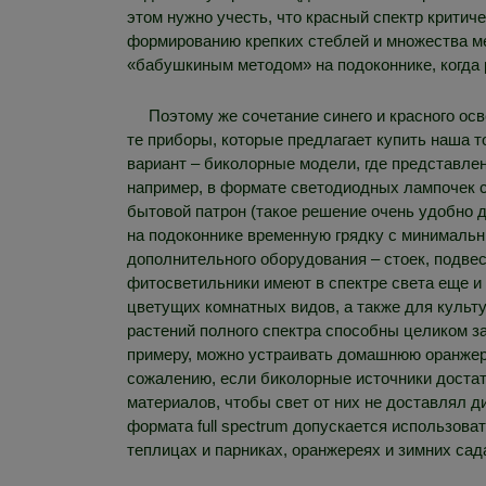
этом нужно учесть, что красный спектр критиче
формированию крепких стеблей и множества м
«бабушкиным методом» на подоконнике, когда р
Поэтому же сочетание синего и красного о
те приборы, которые предлагает купить наша 
вариант – биколорные модели, где представлен
например, в формате светодиодных лампочек с
бытовой патрон (такое решение очень удобно д
на подоконнике временную грядку с минимальн
дополнительного оборудования – стоек, подвес
фитосветильники имеют в спектре света еще и 
цветущих комнатных видов, а также для культ
растений полного спектра способны целиком з
примеру, можно устраивать домашнюю оранжер
сожалению, если биколорные источники достат
материалов, чтобы свет от них не доставлял
формата full spectrum допускается использова
теплицах и парниках, оранжереях и зимних сад