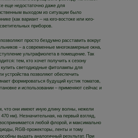
все еще недостаточно даже для
нственным выходом из ситуации было
ике (как вариант – на юго-востоке или юго-
осветительных приборов.
 позволяют просто бездумно расставить вокруг
льников – а современные многокамерные окна,
оступление ультрафиолета в помещение. Так
дится: тем, кто хочет получить к сезону
: купить светодиодные фитолампы для
ти устройства позволяют обеспечить
чинает формироваться будущий кустик томатов,
становке и использовании – применяют сейчас и
, что они имеют иную длину волны, нежели
 470 нм). Незначительная, на первый взгляд,
о воспринимается любой флорой, и максимально
одиоды, RGB-прожекторы, ленты и тому
пособны выдать аналогичный результат. При