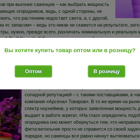
ов при выгонке саженцев – как выбрать мощность
ающих огородников, ведь, с одной стороны, не
ить, что растениям недостает света, а, с другой,
 «с запасом» – ведь это никак не скажется на результате, зат
тры, нужно, прежде всего, различать номинальную и реальную
1 Вт, 3 Вт либо 5 Вт, но есть один важный нюанс: номинальна
ьно сокращается. Поэтому на деле реальная мощность составля
Вы хотите купить товар оптом или в розницу?
нное энергопотребление. Соответственно, если на упаковке прои
ть около 27 Вт (плюс-минус 1 Вт), и уже исходя из этой, реаль
тных растений или рассады: на какой высоте крепить, какую пл
Оптом
В розницу
Разумеется, подобные расчеты справедливы лиш
солидной репутацией – с такими поставщиками, в ча
компания «Арсенал Товаров». В то же время на рын
спектр ноунеймов, у которых заявленная мощность д
выдает в работе агрегат. «На глаз» определить под
огородника оно может обернуться тем, что неправи
фитосветильник просто не справится со своей задаче
порядке, но саженцы все равно начнут вытягиваться 