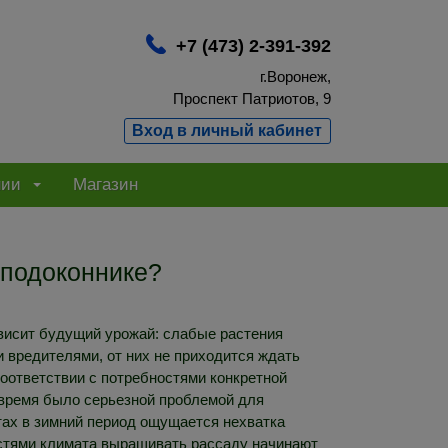
+7 (473) 2-391-392
г.Воронеж,
Проспект Патриотов, 9
Вход в личный кабинет
нии
Магазин
 подоконнике?
ависит будущий урожай: слабые растения
 вредителями, от них не приходится ждать
соответствии с потребностями конкретной
е время было серьезной проблемой для
тах в зимний период ощущается нехватка
остями климата выращивать рассаду начинают