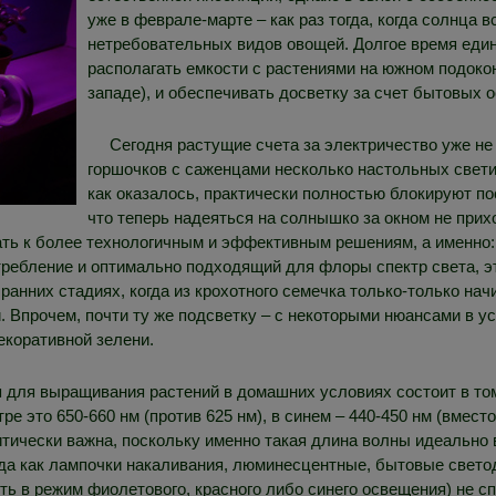
уже в феврале-марте – как раз тогда, когда солнца 
нетребовательных видов овощей. Долгое время еди
располагать емкости с растениями на южном подоконн
западе), и обеспечивать досветку за счет бытовых 
Сегодня растущие счета за электричество уже не
горшочков с саженцами несколько настольных свети
как оказалось, практически полностью блокируют п
что теперь надеяться на солнышко за окном не прихо
гать к более технологичным и эффективным решениям, а именно
требление и оптимально подходящий для флоры спектр света, э
ранних стадиях, когда из крохотного семечка только-только на
 Впрочем, почти ту же подсветку – с некоторыми нюансами в у
екоративной зелени.
для выращивания растений в домашних условиях состоит в том
е это 650-660 нм (против 625 нм), в синем – 440-450 нм (вместо
ритически важна, поскольку именно такая длина волны идеальн
гда как лампочки накаливания, люминесцентные, бытовые свет
ть в режим фиолетового, красного либо синего освещения) не с