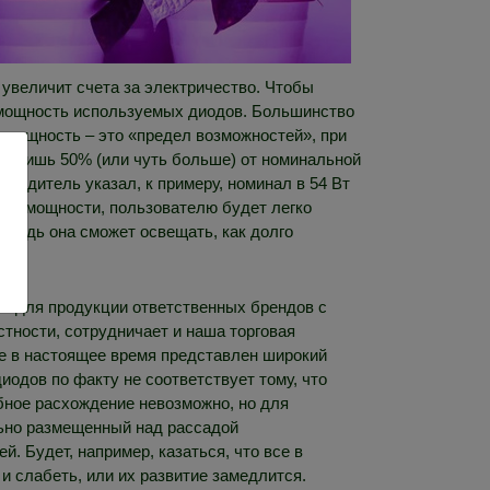
о увеличит счета за электричество. Чтобы
 мощность используемых диодов. Большинство
я мощность – это «предел возможностей», при
ет лишь 50% (или чуть больше) от номинальной
зводитель указал, к примеру, номинал в 54 Вт
ной, мощности, пользователю будет легко
ощадь она сможет освещать, как долго
ь для продукции ответственных брендов с
стности, сотрудничает и наша торговая
ке в настоящее время представлен широкий
иодов по факту не соответствует тому, что
обное расхождение невозможно, но для
льно размещенный над рассадой
й. Будет, например, казаться, что все в
и слабеть, или их развитие замедлится.