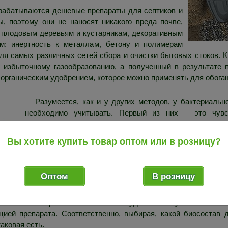
зрабатываются дешевые препараты для септиков и
, поэтому они не наносят никакого вреда почве,
 плодовым деревьям и кустарникам, декоративным
м: инертность к металлам, бетону и полимерам
ля самых различных сетей сбора и очистки бытовых стоков. 
 избыточному газообразованию, а полученный в результате 
 органическим удобрением, которое можно применять для обога
Разумеется, как и у других методов, у бактериаль
необходимо учитывать. Первый из них – это чувст
температур: для большинства представленных на рын
+3°C до +30°C; верхняя граница ряда биоактиват
Вы хотите купить товар оптом или в розницу?
противопоказаны как холод, так и сильная жара, поэ
системы – если речь идет о коттедже или загород
соответственно, постоянным использованием канализац
Оптом
В розницу
биосостав, нужно помнить, что бактерии будут работать
для них имеется питательная среда. Если в течение 
имеющихся стоков в яме туда не поступают новые с
цией препарата. Соответственно, выбирая, какой биосостав
аковая есть.