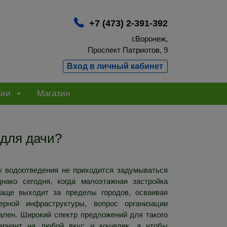
+7 (473) 2-391-392
г.Воронеж,
Проспект Патриотов, 9
Вход в личный кабинет
нии
Магазин
 для дачи?
ы водоотведения не приходится задумываться
нако сегодня, когда малоэтажная застройка
чаще выходит за пределы городов, осваивая
рной инфраструктуры, вопрос организации
ален. Широкий спектр предложений для такого
вариант на любой вкус и кошелек, а чтобы