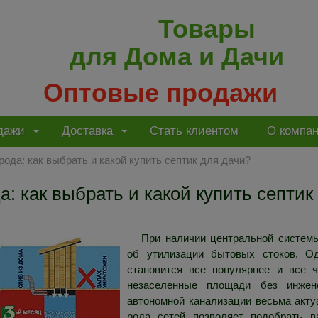
Товары
для Дома и Дачи
Оптовые продажи
дажи
Доставка
Стать клиентом
О компа
ода: как выбрать и какой купить септик для дачи?
как выбрать и какой купить септик
да:
При наличии центральной систем
об утилизации бытовых стоков. Од
становится все популярнее и все 
незаселенные площади без инжене
автономной канализации весьма акту
рода сетей позволяет подобрать 