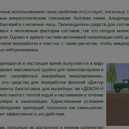
ичным использованием такая проблема отсутствует, поскольку 
зным микроскопическим союзникам: бытовая химия. Альдеги
актерий в считанные часы. Производители средств для септик
вых к негативным факторам составов, так что сегодня можн
пуни. Однако в идеале система автономной канализации либо 
тапов переработки и очистки, с таким расчетом, чтобы микроо
ью нейтрализована.
препаратов в настоящее время выпускается в виде
ариант максимально удобен для транспортировки и
ляют сапрофитные анаэробные микроорганизмы,
 это средство для переработки фекалий «Доктор
арианты биосоставов для выгребных ям «ДЕВОН-Н
ого пакета с теплой водой и настаивания в течение
прямую в канализацию. Единственным условием
облюдение пропорций, поскольку как уменьшение,
ает эффективность его действия.
ии, поскольку их достаточно в нужном количестве