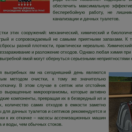
обеспечить максимальную эффекти
бесперебойную работу, не лишни
канализации и дачных туалетов.
стки этих сооружений: механический, химический и биологич
трый и сопровождаемый не самыми приятными запахами. К то
сбросы разной плотности, практически нереально. Химически
еззараживание и разложение отходов. Однако любая химия при п
с выгребной ямой могут обернуться серьезными неприятностями н
ля выгребных ям на сегодняшний день являются
тым методом очистки, к тому же значительно
качку. В этом случае в септик или отстойник
но выращенные микроорганизмы, которые активно
дкие компоненты, превращая их в безвредный ил и
х, количество самих отходов в емкости заметно
ы для дачных туалетов и септиков рекомендуется и
вки к их откачке – насосы ассенизационных машин
а и воды, чем обычных стоков.