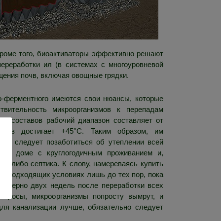
Кроме того, биоактиваторы эффективно решают
переработки ил (в системах с многоуровневой
щения почв, включая овощные грядки.
но-ферментного имеются свои нюансы, которые
вительность микроорганизмов к перепадам
ке составов рабочий диапазон составляет от
оров достигает +45°C. Таким образом, им
тому следует позаботиться об утеплении всей
ном доме с круглогодичным проживанием и,
ии либо септика. К слову, намереваясь купить
 в подходящих условиях лишь до тех пор, пока
примерно двух недель после переработки всех
бросы, микроорганизмы попросту вымрут, и
 для канализации лучше, обязательно следует