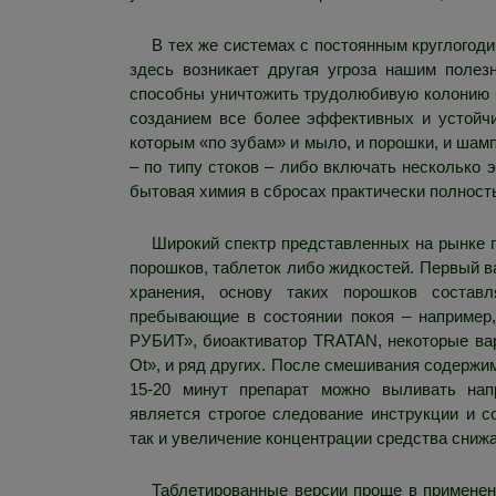
В тех же системах с постоянным круглогод
здесь возникает другая угроза нашим поле
способны уничтожить трудолюбивую колонию б
созданием все более эффективных и устойчи
которым «по зубам» и мыло, и порошки, и шам
– по типу стоков – либо включать несколько э
бытовая химия в сбросах практически полност
Широкий спектр представленных на рынке 
порошков, таблеток либо жидкостей. Первый в
хранения, основу таких порошков состав
пребывающие в состоянии покоя – например,
РУБИТ», биоактиватор TRATAN, некоторые в
Ot», и ряд других. После смешивания содержим
15-20 минут препарат можно выливать на
является строгое следование инструкции и с
так и увеличение концентрации средства сниж
Таблетированные версии проще в применен