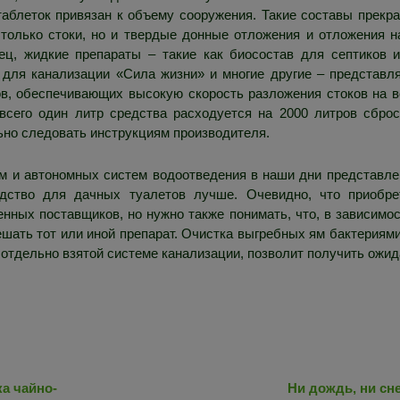
 таблеток привязан к объему сооружения. Такие составы прекр
только стоки, но и твердые донные отложения и отложения н
ец, жидкие препараты – такие как биосостав для септиков 
для канализации «Сила жизни» и многие другие – представл
в, обеспечивающих высокую скорость разложения стоков на в
всего один литр средства расходуется на 2000 литров сброс
но следовать инструкциям производителя.
м и автономных систем водоотведения в наши дни представлен
едство для дачных туалетов лучше. Очевидно, что приобре
ных поставщиков, но нужно также понимать, что, в зависимос
ешать тот или иной препарат. Очистка выгребных ям бактериям
 отдельно взятой системе канализации, позволит получить ожид
ка чайно-
Ни дождь, ни сне