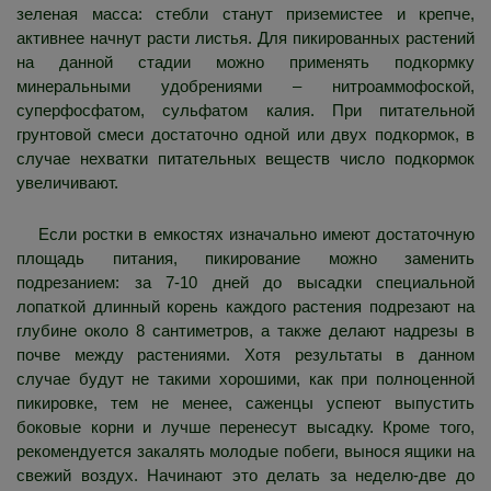
зеленая масса: стебли станут приземистее и крепче,
активнее начнут расти листья. Для пикированных растений
на данной стадии можно применять подкормку
минеральными удобрениями – нитроаммофоской,
суперфосфатом, сульфатом калия. При питательной
грунтовой смеси достаточно одной или двух подкормок, в
случае нехватки питательных веществ число подкормок
увеличивают.
Если ростки в емкостях изначально имеют достаточную
площадь питания, пикирование можно заменить
подрезанием: за 7-10 дней до высадки специальной
лопаткой длинный корень каждого растения подрезают на
глубине около 8 сантиметров, а также делают надрезы в
почве между растениями. Хотя результаты в данном
случае будут не такими хорошими, как при полноценной
пикировке, тем не менее, саженцы успеют выпустить
боковые корни и лучше перенесут высадку. Кроме того,
рекомендуется закалять молодые побеги, вынося ящики на
свежий воздух. Начинают это делать за неделю-две до