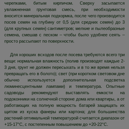
черепками, битым кирпичом. Сверху засыпается
увлажненная грунтовая смесь, при необходимости
вносится минеральная подкормка, после чего производится
посев семян на глубину от 0,5 (для средних семян) до 3
(для крупных семян) сантиметров; мелкие и пылеобразные
семена, смешав с песком – чтобы было удобнее сеять –
просто рассыпают по поверхности.
Для хороших всходов после посева требуются всего три
вещи: нормальная влажность (полив производят каждые 2-
3 дня, грунт не должен пересыхать и в то же время нельзя
превращать его в болото); свет (при коротком световом дне
обычно используется дополнительная подсветка
люминесцентными лампами) и температура. Опытные
садоводы рекомендуют выставлять емкости на
подоконники на солнечной стороне дома или квартиры, а от
работающих на полную мощность батарей защищать их
щитом из куска фанеры или картона; для большинства
растений оптимальной температурой считается диапазон от
+15-17°C, с постепенным повышением до +20-22°C.