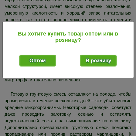
мелкой структурой, имеет высокую степень разложения,
умеренную кислотность и хороший запас питательных
веществ, так что его вполне можно применять в смеси и
вместо перегноя. Верховой торф – оранжевого цвета, с
высокой кислотностью и низкой степенью разложения,
Вы хотите купить товар оптом или в
розницу?
небогат питательными веществами, но при этом имеет
очень пористую структуру, что обеспечивает наполнение
грунтовой смеси влагой и воздухом. Такой торф применяют,
предварительно понизив его кислотность (сделать это
Оптом
В розницу
можно при помощи обычного мела, доломитовой или
известняковой муки, добавив их из расчета 6-7 грамм на 1
литр торфа и тщательно размешав).
Готовую грунтовую смесь оставляют на холоде, чтобы
проморозить в течение нескольких дней – это убьет многие
вредные микроорганизмы. Некоторые садоводы советуют
даже проводить заготовку осенью и оставлять
подготовленный состав на вымораживание на всю зиму.
Дополнительно обеззаразить грунтовую смесь помогают
пропаривание или пролив раствором марганцовки. К