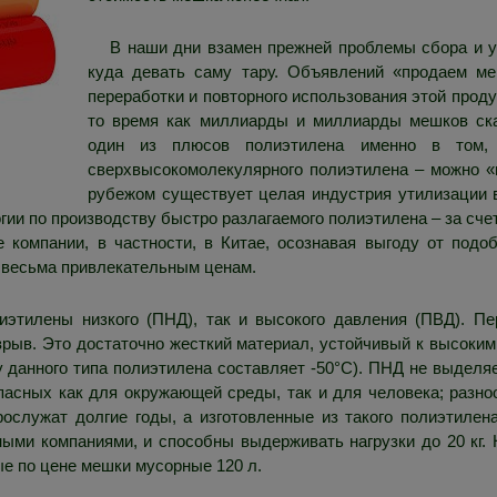
В наши дни взамен прежней проблемы сбора и у
куда девать саму тару. Объявлений «продаем ме
переработки и повторного использования этой проду
то время как миллиарды и миллиарды мешков ска
один из плюсов полиэтилена именно в том,
сверхвысокомолекулярного полиэтилена – можно «п
рубежом существует целая индустрия утилизации 
огии по производству быстро разлагаемого полиэтилена – за сч
е компании, в частности, в Китае, осознавая выгоду от подо
о весьма привлекательным ценам.
иэтилены низкого (ПНД), так и высокого давления (ПВД). П
зрыв. Это достаточно жесткий материал, устойчивый к высоким
 данного типа полиэтилена составляет -50°C). ПНД не выделяе
пасных как для окружающей среды, так и для человека; разно
ослужат долгие годы, а изготовленные из такого полиэтиле
ыми компаниями, и способны выдерживать нагрузки до 20 кг.
ные по цене мешки мусорные 120 л.