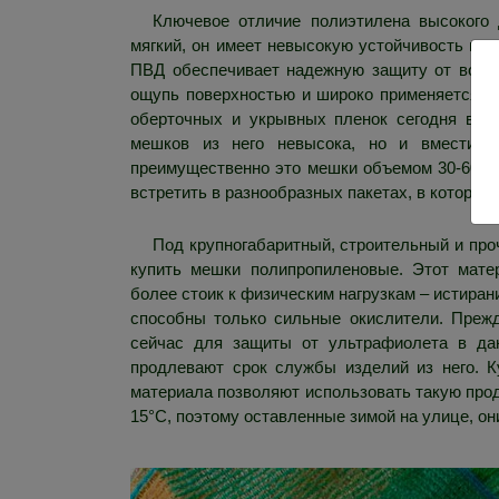
Ключевое отличие полиэтилена высокого 
мягкий, он имеет невысокую устойчивость к ра
ПВД обеспечивает надежную защиту от водян
ощупь поверхностью и широко применяется в 
оберточных и укрывных пленок сегодня вып
мешков из него невысока, но и вместим
преимущественно это мешки объемом 30-60 л
встретить в разнообразных пакетах, в которые
Под крупногабаритный, строительный и про
купить мешки полипропиленовые. Этот мате
более стоик к физическим нагрузкам – истиран
способны только сильные окислители. Преж
сейчас для защиты от ультрафиолета в да
продлевают срок службы изделий из него. Ку
материала позволяют использовать такую проду
15°C, поэтому оставленные зимой на улице, о