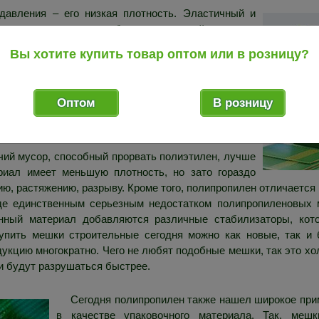
давления – его низкая плотность. Эластичный и
зрыву, но при этом не боится царапаний и ударов.
ых паров, обладает глянцевой, воскообразной на
Вы хотите купить товар оптом или в розницу?
качестве упаковочного материала. Большая часть
ускается именно на основе ПВД. Цена мусорных
ость их при этом составляет лишь до 4 кг –
Оптом
В розницу
. Поэтому же чаще данный тип полиэтилена можно
 упаковывают хлеб и другие продукты.
чий мусор, способный прорвать полиэтилен, лучше
риал имеет меньшую плотность, но зато гораздо
ию, растяжению, разрыву. Кроме того, полипропилен отличается
де единственным серьезным недостатком полипропиленовых м
нный материал добавляются различные стабилизаторы, кот
пить мешки строительные сегодня можно как новые, так и б
кцию многократно. Чего не любят подобные мешки, так это хол
ни будут разрушаться быстрее.
Сегодня полипропилен также нашел широкое прим
в качестве упаковочного материала. Так, меш