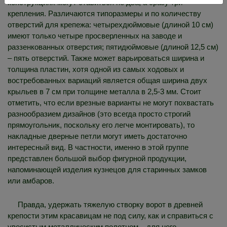
конструкциях могут ставиться не два, а сразу три
крепления. Различаются типоразмеры и по количеству
отверстий для крепежа: четырехдюймовые (длиной 10 см)
имеют только четыре просверленных на заводе и
раззенкованных отверстия; пятидюймовые (длиной 12,5 см)
– пять отверстий. Также может варьироваться ширина и
толщина пластин, хотя одной из самых ходовых и
востребованных вариаций является общая ширина двух
крыльев в 7 см при толщине металла в 2,5-3 мм. Стоит
отметить, что если врезные варианты не могут похвастать
разнообразием дизайнов (это всегда просто строгий
прямоугольник, поскольку его легче монтировать), то
накладные дверные петли могут иметь достаточно
интересный вид. В частности, именно в этой группе
представлен большой выбор фигурной продукции,
напоминающей изделия кузнецов для старинных замков
или амбаров.
Правда, удержать тяжелую створку ворот в древней
крепости этим красавицам не под силу, как и справиться с
увесистым металлическим полотном – для него