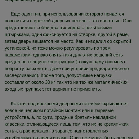
Еще один тип, при использовании которого придется
повозиться с врезкой дверных петель – это ввертные. Они
представляют собой два цилиндра с резьбовыми
штырьками, один фиксируется на створке, другой в раме,
затем дверь вешается на место. Как и изделия со скрытой
установкой, их тоже можно регулировать по трем
параметрам, однако опять-таки для этих решений есть
предел по толщине конструкции (тонкую раму они могут
попросту расколоть, даже при условии предварительного
засверливания). Кроме того, допустимые нагрузки
составляют около 30 кг, так что на тех же металлических
входных группах этот вариант не применить.
Кстати, под врезными дверными петлями скрываются
вовсе не целиком потайной монтаж или штыревые
устройства, а, по сути, «родные братья» накладной
классики, отличающиеся лишь тем, что их не крепят «как
есть», а располагают в заранее подготовленных
углублениях на двери и раме. Они тоже могут быть левыми