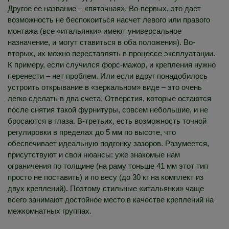
Другое ее название – «пяточная». Во-первых, это дает
возможность не беспокоиться насчет левого или правого
монтажа (все «итальянки» имеют универсальное
назначение, и могут ставиться в оба положения). Во-
вторых, их можно переставлять в процессе эксплуатации.
К примеру, если случился форс-мажор, и крепления нужно
перенести – нет проблем. Или если вдруг понадобилось
устроить открывание в «зеркальном» виде – это очень
легко сделать в два счета. Отверстия, которые остаются
после снятия такой фурнитуры, совсем небольшие, и не
бросаются в глаза. В-третьих, есть возможность точной
регулировки в пределах до 5 мм по высоте, что
обеспечивает идеальную подгонку зазоров. Разумеется,
присутствуют и свои нюансы: уже знакомые нам
ограничения по толщине (на раму тоньше 41 мм этот тип
просто не поставить) и по весу (до 30 кг на комплект из
двух креплений). Поэтому стильные «итальянки» чаще
всего занимают достойное место в качестве креплений на
межкомнатных группах.