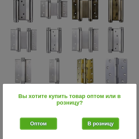
В данной группе фурнитуры есть целый ряд
Вы хотите купить товар оптом или в
стандартных типоразмеров (представленных также и в
розницу?
ассортименте нашей торговой компании «Арсенал Товаров»
в Воронеже). Принятые стандарты облегчают поиск
замены, если по каким-либо причинам возникает такая
Оптом
В розницу
необходимость, и расчет количества изделий для
конкретной двери – например, на высоких и тяжелых