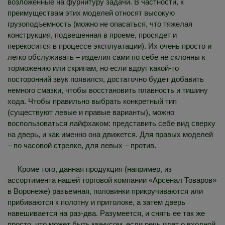
возложенные на фурнитуру задачи. В частности, к
преимуществам этих моделей относят высокую
грузоподъемность (можно не опасаться, что тяжелая
конструкция, подвешенная в проеме, просядет и
перекосится в процессе эксплуатации). Их очень просто и
легко обслуживать – изделия сами по себе не склонны к
торможению или скрипам, но если вдруг какой-то
посторонний звук появился, достаточно будет добавить
немного смазки, чтобы восстановить плавность и тишину
хода. Чтобы правильно выбрать конкретный тип
(существуют левые и правые варианты), можно
воспользоваться лайфхаком: представить себе вид сверху
на дверь, и как именно она движется. Для правых моделей
– по часовой стрелке, для левых – против.
Кроме того, данная продукция (например, из
ассортимента нашей торговой компании «Арсенал Товаров»
в Воронеже) разъемная, половинки прикручиваются или
прибиваются к полотну и притолоке, а затем дверь
навешивается на раз-два. Разумеется, и снять ее так же
просто, что может быть минусом, если речь идет о входной